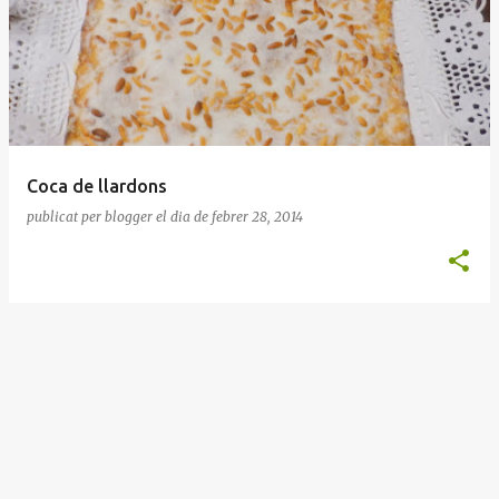
n
t
r
a
d
e
Coca de llardons
s
publicat per
blogger
el dia
de febrer 28, 2014