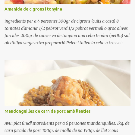
refredar en la mateixa olla. El caldo de coure els fesols, es pot
Amanida de cigrons i tonyina
utilitzar per una crema o sopa. Ingredientes judias -agua -sal
Preparación Ponga las judías a r...
ingredients per a 4 persones 300gr de cigrons (cuits a casa) 8
tomates d'amanir 1/2 pebrot verd 1/2 pebrot vermell o groc olives
farcides 200gr de conserva de tonyina una ceba tendra (petita) sal
oli d'oliva verge extra preparació Peleu i talleu la ceba a trossets i
poseu-la, en un bol, coberta d'aigua freda. Tapeu amb paper film i
reserveu a la nevera. Renteu els pebrots i talleu-los a trossets.
Renteu les tomates i talleu-les a octaus. Talleu les olives a
rodanxes. Una hora abans de portar a la taula, poseu els cigrons,
ben escorreguts, en un bol, amb la resta d'ingredients: les tomates,
el pebrot, la ceba, (escorreguda), les olives i la tonyina esmicolada.
Amaniu amb sal i oli... bon profit!!
Mandonguilles de carn de porc amb llenties
Avui plat únic!! Ingredients per a 6 persones mandonguilles: 1kg. de
carn picada de porc 100gr. de molla de pa 150gr. de llet 2 ous