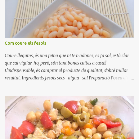
Com coure els fesols
Coure llegums, és una feina que ni te'n adones, es fa sol, està clar
que cal vigilar-ho, però, són tant bones cuites a casa!!
L'indispensable, és comprar el producte de qualitat, s'obté millor
resultat. Ingredients fesols secs -aigua -sal Preparació Poseu els
fesols a remullar en abundant aigua amb sal, durant 24 hores.
Passades les 24 hores, poseu-les en una olla amb aigua freda,
quan arrenca el bull, canvieu l'aigua bullint, per aigua freda,
repetiu dues o tres vegades, abaixeu el foc i atureu la ebullició, dues
o tres vegades afegint aigua freda, han de coure a foc baix, quasi
be, sense bullir i sempre sempre, amb l'olla tapada, entre 1 hora i 1
hora i mitja. Saleu 10 minuts abans de retirar del foc. Heu de veure
vosaltres el moment en que ja estan cuites. Anotacions Deixeu