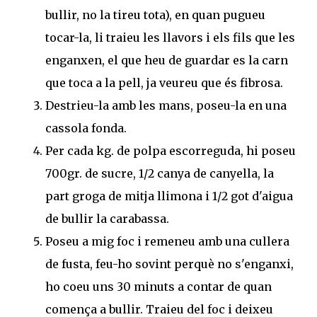
bullir, no la tireu tota), en quan pugueu
tocar-la, li traieu les llavors i els fils que les
enganxen, el que heu de guardar es la carn
que toca a la pell, ja veureu que és fibrosa.
Destrieu-la amb les mans, poseu-la en una
cassola fonda.
Per cada kg. de polpa escorreguda, hi poseu
700gr. de sucre, 1/2 canya de canyella, la
part groga de mitja llimona i 1/2 got d'aigua
de bullir la carabassa.
Poseu a mig foc i remeneu amb una cullera
de fusta, feu-ho sovint perquè no s'enganxi,
ho coeu uns 30 minuts a contar de quan
comença a bullir. Traieu del foc i deixeu