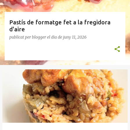
e
s
Pastís de formatge fet a la fregidora
d'aire
publicat per
blogger
el dia
de juny 11, 2026