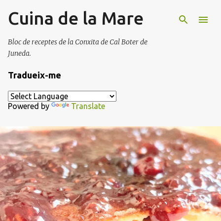
Cuina de la Mare
Salta al contingut principal
Bloc de receptes de la Conxita de Cal Boter de
Juneda.
Tradueix-me
Powered by
Translate
E
n
t
r
a
d