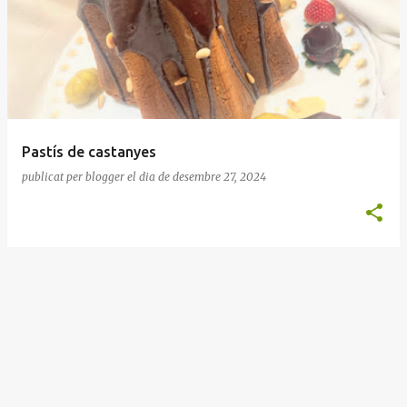
n
t
r
a
d
e
Pastís de castanyes
s
publicat per
blogger
el dia
de desembre 27, 2024