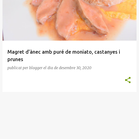
n
t
r
a
d
e
Magret d'ànec amb puré de moniato, castanyes i
s
prunes
publicat per
blogger
el dia
de desembre 30, 2020