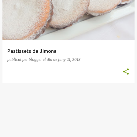
n
t
r
a
d
e
Pastissets de llimona
s
publicat per
blogger
el dia
de juny 21, 2018