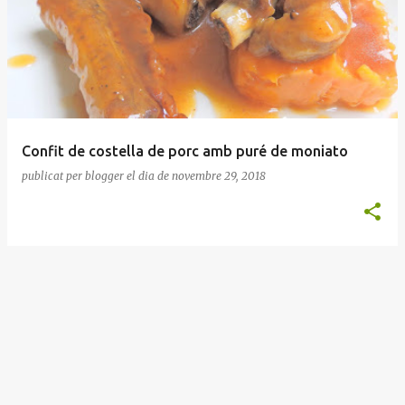
n
t
r
a
d
e
Confit de costella de porc amb puré de moniato
s
publicat per
blogger
el dia
de novembre 29, 2018