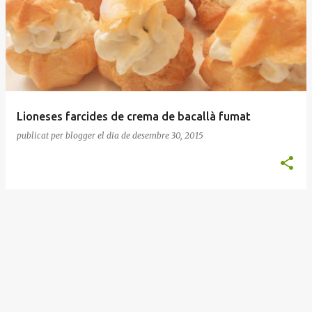
n
t
r
a
d
e
Lioneses farcides de crema de bacallà fumat
s
publicat per
blogger
el dia
de desembre 30, 2015