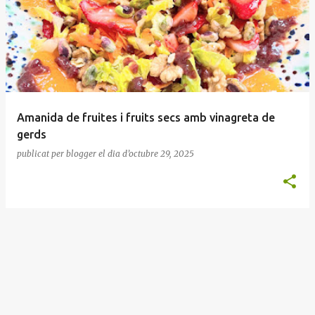
n
t
r
a
d
e
Amanida de fruites i fruits secs amb vinagreta de
s
gerds
publicat per
blogger
el dia
d’octubre 29, 2025