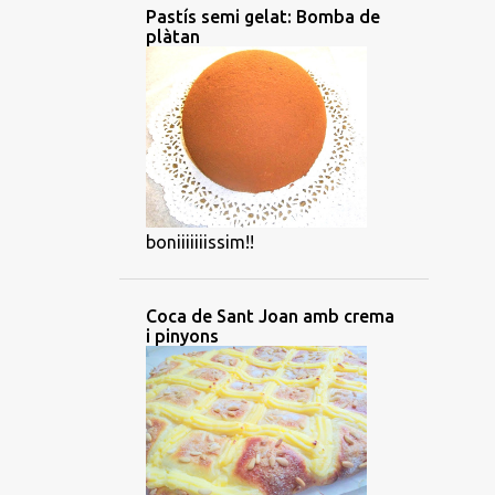
Pastís semi gelat: Bomba de
plàtan
boniiiiiiissim!!
Coca de Sant Joan amb crema
i pinyons