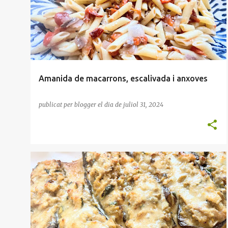
t
r
a
d
e
Amanida de macarrons, escalivada i anxoves
s
publicat per
blogger
el dia
de juliol 31, 2024
ALBERGÍNIA
AUS
FORN
SALSA