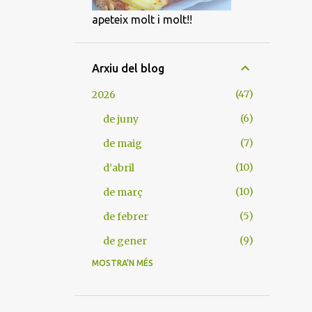
apeteix molt i molt!!
Arxiu del blog
47
2026
6
de juny
7
de maig
10
d’abril
10
de març
5
de febrer
9
de gener
MOSTRA'N MÉS
105
2025
9
de desembre