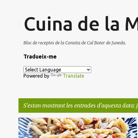
Cuina de la 
Bloc de receptes de la Conxita de Cal Boter de Juneda.
Tradueix-me
Powered by
Translate
S'estan mostrant les entrades d'aquesta data: j
E
AMANIDA
ANXOVES
ESCALIVADA
PASTA
n