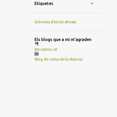
12
de novembre
Etiquetes
6
d’octubre
6
de setembre
Informa d'un ús abusiu
13
de juliol
9
de juny
Els blogs que a mi m'agraden
12
de maig
Receptes.cat
8
d’abril
Blog de cuina de la dolorss
6
de març
12
de febrer
12
de gener
130
2024
5
de desembre
12
de novembre