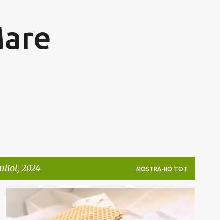
Salta al contingut principal
Mare
uliol, 2024
MOSTRA-HO TOT
GALETES
GELAT
OREO