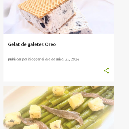
Gelat de galetes Oreo
publicat per
blogger
el dia
de juliol 25, 2024
ANXOVES
ENTRANT
ESPÀRRECS
FORMATGE