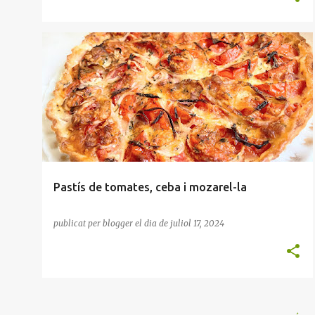
APERITIU
ENTRANT
HORTALISSES
PASTA DE FULL
Pastís de tomates, ceba i mozarel-la
publicat per
blogger
el dia
de juliol 17, 2024