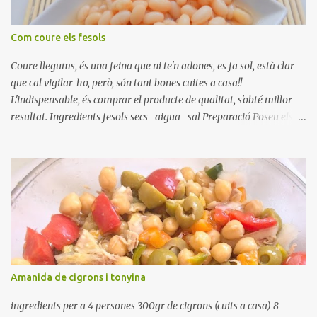
Com coure els fesols
Coure llegums, és una feina que ni te'n adones, es fa sol, està clar
que cal vigilar-ho, però, són tant bones cuites a casa!!
L'indispensable, és comprar el producte de qualitat, s'obté millor
resultat. Ingredients fesols secs -aigua -sal Preparació Poseu els
fesols a remullar en abundant aigua amb sal, durant 24 hores.
Passades les 24 hores, poseu-les en una olla amb aigua freda,
quan arrenca el bull, canvieu l'aigua bullint, per aigua freda,
repetiu dues o tres vegades, abaixeu el foc i atureu la ebullició, dues
o tres vegades afegint aigua freda, han de coure a foc baix, quasi
be, sense bullir i sempre sempre, amb l'olla tapada, entre 1 hora i 1
hora i mitja. Saleu 10 minuts abans de retirar del foc. Heu de veure
vosaltres el moment en que ja estan cuites. Anotacions Deixeu
refredar en la mateixa olla. El caldo de coure els fesols, es pot
Amanida de cigrons i tonyina
utilitzar per una crema o sopa. Ingredientes judias -agua -sal
Preparación Ponga las judías a r...
ingredients per a 4 persones 300gr de cigrons (cuits a casa) 8