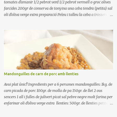
tomates d'amanir 1/2 pebrot verd 1/2 pebrot vermell o groc olives
farcides 200gr de conserva de tonyina una ceba tendra (petita) sal
oli d'oliva verge extra preparació Peleu i talleu la ceba a trossets i
poseu-la, en un bol, coberta d'aigua freda. Tapeu amb paper film i
reserveu a la nevera. Renteu els pebrots i talleu-los a trossets.
Renteu les tomates i talleu-les a octaus. Talleu les olives a
rodanxes. Una hora abans de portar a la taula, poseu els cigrons,
ben escorreguts, en un bol, amb la resta d'ingredients: les tomates,
el pebrot, la ceba, (escorreguda), les olives i la tonyina esmicolada.
Amaniu amb sal i oli... bon profit!!
Mandonguilles de carn de porc amb llenties
Avui plat únic!! Ingredients per a 6 persones mandonguilles: 1kg. de
carn picada de porc 100gr. de molla de pa 150gr. de llet 2 ous
sencers 1 all i fulles de julivert picat sal pebre negre molt farina per
enfarinar oli d'oliva verge extra llenties: 500gr. de llenties petites
(pardina) 2 cebes grosses 3 grans d'all 1/2 porro 150cc. de vi blanc
sec brou de verdures o bé aigua Preparació A les llenties pardina,