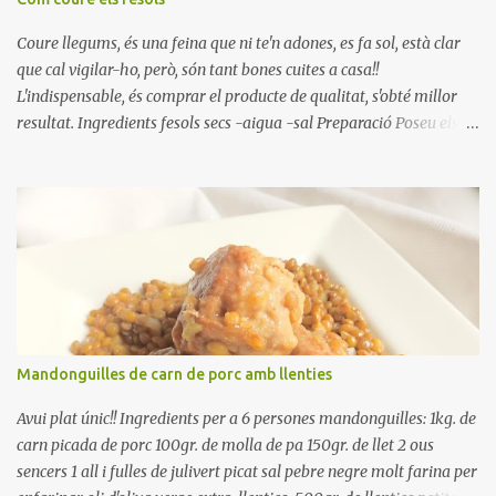
Coure llegums, és una feina que ni te'n adones, es fa sol, està clar
que cal vigilar-ho, però, són tant bones cuites a casa!!
L'indispensable, és comprar el producte de qualitat, s'obté millor
resultat. Ingredients fesols secs -aigua -sal Preparació Poseu els
fesols a remullar en abundant aigua amb sal, durant 24 hores.
Passades les 24 hores, poseu-les en una olla amb aigua freda,
quan arrenca el bull, canvieu l'aigua bullint, per aigua freda,
repetiu dues o tres vegades, abaixeu el foc i atureu la ebullició, dues
o tres vegades afegint aigua freda, han de coure a foc baix, quasi
be, sense bullir i sempre sempre, amb l'olla tapada, entre 1 hora i 1
hora i mitja. Saleu 10 minuts abans de retirar del foc. Heu de veure
vosaltres el moment en que ja estan cuites. Anotacions Deixeu
refredar en la mateixa olla. El caldo de coure els fesols, es pot
Mandonguilles de carn de porc amb llenties
utilitzar per una crema o sopa. Ingredientes judias -agua -sal
Preparación Ponga las judías a r...
Avui plat únic!! Ingredients per a 6 persones mandonguilles: 1kg. de
carn picada de porc 100gr. de molla de pa 150gr. de llet 2 ous
sencers 1 all i fulles de julivert picat sal pebre negre molt farina per