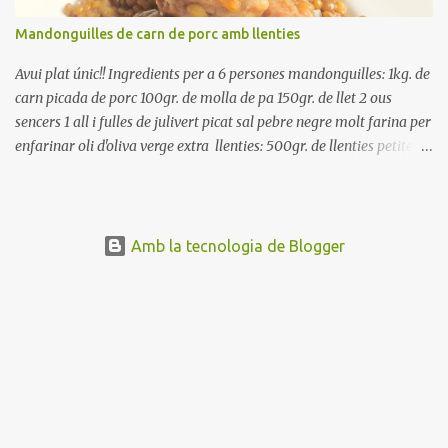
Mandonguilles de carn de porc amb llenties
Avui plat únic!! Ingredients per a 6 persones mandonguilles: 1kg. de
carn picada de porc 100gr. de molla de pa 150gr. de llet 2 ous
sencers 1 all i fulles de julivert picat sal pebre negre molt farina per
enfarinar oli d'oliva verge extra llenties: 500gr. de llenties petites
(pardina) 2 cebes grosses 3 grans d'all 1/2 porro 150cc. de vi blanc
sec brou de verdures o bé aigua Preparació A les llenties pardina,
no els fa falta estar en remull; jo mai les hi poso, la cocció pot durar
entre 40 i 50 minuts. Poseu la carn picada en un bol i barregeu-la
Amb la tecnologia de Blogger
amb la molla estovada en la llet, amb l'all i julivert picats i els ous.
Salpebreu i amasseu be, fins que la carn quedi ben lligada. Deixeu
reposar 4 o 5 hores, en un bol tapat, a la nevera. Feu les
mandonguilles, enfarineu-les... i fregiu amb abundant oli calent,
deixant-les ben daurades. Un cop fregides, poseu-les damunt de
paper de cuina, per absorbir l'excés d'oli... En...