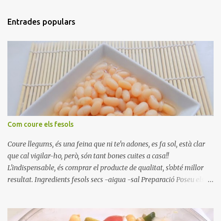
Entrades populars
Com coure els fesols
Coure llegums, és una feina que ni te'n adones, es fa sol, està clar
que cal vigilar-ho, però, són tant bones cuites a casa!!
L'indispensable, és comprar el producte de qualitat, s'obté millor
resultat. Ingredients fesols secs -aigua -sal Preparació Poseu els
fesols a remullar en abundant aigua amb sal, durant 24 hores.
Passades les 24 hores, poseu-les en una olla amb aigua freda,
quan arrenca el bull, canvieu l'aigua bullint, per aigua freda,