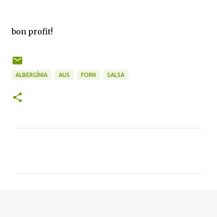
bon profit!
ALBERGÍNIA
AUS
FORN
SALSA
C
o
m
e
n
t