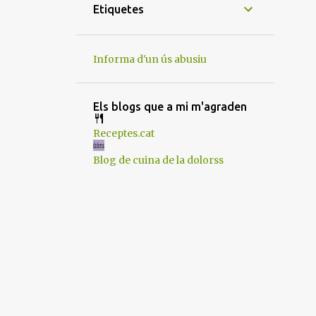
12
de novembre
Etiquetes
6
d’octubre
6
de setembre
Informa d'un ús abusiu
13
de juliol
9
de juny
Els blogs que a mi m'agraden
12
de maig
Receptes.cat
8
d’abril
Blog de cuina de la dolorss
6
de març
12
de febrer
12
de gener
130
2024
5
de desembre
12
de novembre