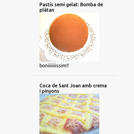
Pastís semi gelat: Bomba de
plàtan
boniiiiiiissim!!
Coca de Sant Joan amb crema
i pinyons