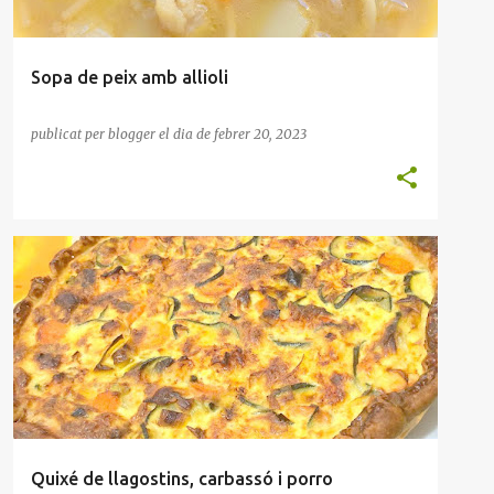
Sopa de peix amb allioli
publicat per
blogger
el dia
de febrer 20, 2023
APERITIU
HORTALISSES
MARISC
QUIXÉ
Quixé de llagostins, carbassó i porro