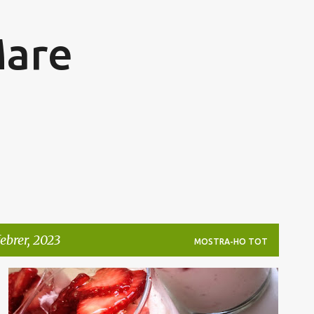
Salta al contingut principal
Mare
ebrer, 2023
MOSTRA-HO TOT
GELATINA
MADUIXES
MOUSSE
POSTRES
+