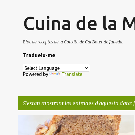
Cuina de la 
Bloc de receptes de la Conxita de Cal Boter de Juneda.
Tradueix-me
Powered by
Translate
S'estan mostrant les entrades d'aquesta data: f
E
BERENARS
BESCUIT
CARABASSA
DOLÇOS
n