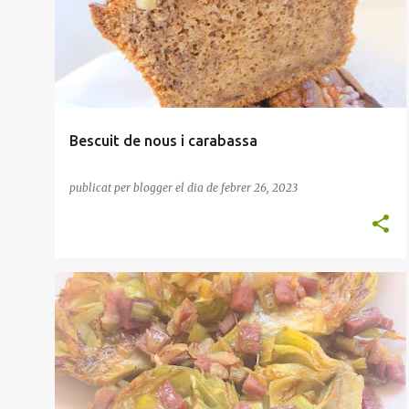
FORN
MASSES
NOUS
+
t
r
a
d
e
Bescuit de nous i carabassa
s
publicat per
blogger
el dia
de febrer 26, 2023
CARXOFA
ENTRANT
PERNIL