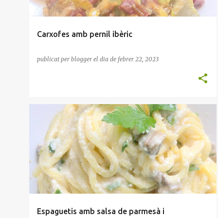
Carxofes amb pernil ibèric
publicat per
blogger
el dia
de febrer 22, 2023
PASTA
SALSA PARMESÀ
XAMPINYONS
Espaguetis amb salsa de parmesà i