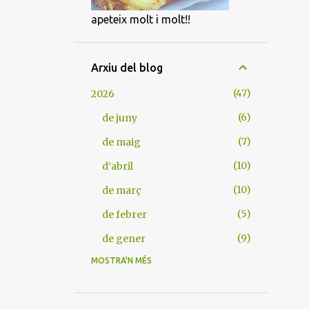
apeteix molt i molt!!
Arxiu del blog
47
2026
6
de juny
7
de maig
10
d’abril
10
de març
5
de febrer
9
de gener
MOSTRA'N MÉS
105
2025
9
de desembre