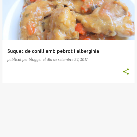
n
t
r
a
d
e
Suquet de conill amb pebrot i albergínia
s
publicat per
blogger
el dia
de setembre 27, 2017