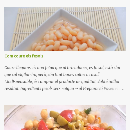
Com coure els fesols
Coure llegums, és una feina que ni te'n adones, es fa sol, està clar
que cal vigilar-ho, però, són tant bones cuites a casa!!
L'indispensable, és comprar el producte de qualitat, s'obté millor
resultat. Ingredients fesols secs -aigua -sal Preparació Poseu els
fesols a remullar en abundant aigua amb sal, durant 24 hores.
Passades les 24 hores, poseu-les en una olla amb aigua freda,
quan arrenca el bull, canvieu l'aigua bullint, per aigua freda,
repetiu dues o tres vegades, abaixeu el foc i atureu la ebullició, dues
o tres vegades afegint aigua freda, han de coure a foc baix, quasi