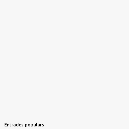
i
s
Entrades populars