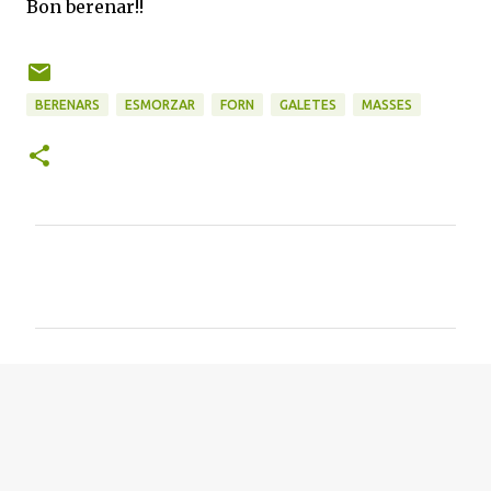
Bon berenar!!
BERENARS
ESMORZAR
FORN
GALETES
MASSES
C
o
m
e
n
t
a
r