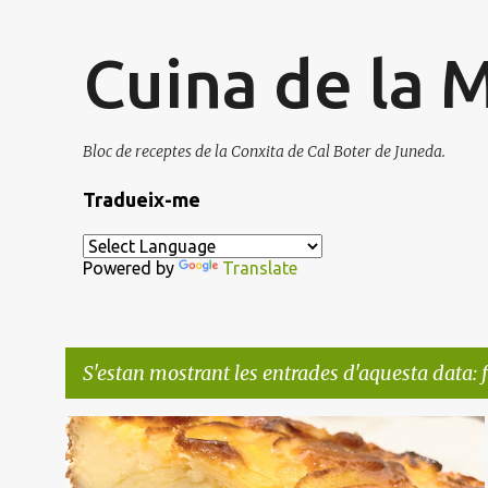
Cuina de la 
Bloc de receptes de la Conxita de Cal Boter de Juneda.
Tradueix-me
Powered by
Translate
S'estan mostrant les entrades d'aquesta data: f
E
CELÍACS
FORN
FRUITA
MASSES
POSTRES
n