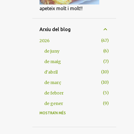
apeteix molt i molt!!
Arxiu del blog
47
2026
6
de juny
7
de maig
10
d’abril
10
de març
5
de febrer
9
de gener
MOSTRA'N MÉS
105
2025
9
de desembre