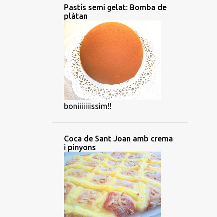
Pastís semi gelat: Bomba de
plàtan
boniiiiiiissim!!
Coca de Sant Joan amb crema
i pinyons