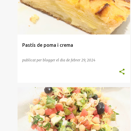
t
r
a
d
e
Pastís de poma i crema
s
publicat per
blogger
el dia
de febrer 29, 2024
AMANIDA
FORMATGE
HORTALISSES
LLEGUM