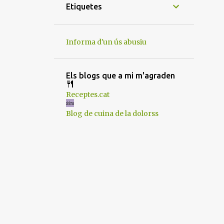
12
de novembre
Etiquetes
6
d’octubre
6
de setembre
Informa d'un ús abusiu
13
de juliol
9
de juny
Els blogs que a mi m'agraden
12
de maig
Receptes.cat
8
d’abril
Blog de cuina de la dolorss
6
de març
12
de febrer
12
de gener
130
2024
5
de desembre
12
de novembre