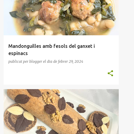
Mandonguilles amb fesols del ganxet i
espinacs
publicat per
blogger
el dia
de febrer 29, 2024
BRAÇ DE GITANO
CELÍACS
FORN
FULLES XOCOLATA
MASSES
POSTRES
TRONC
+