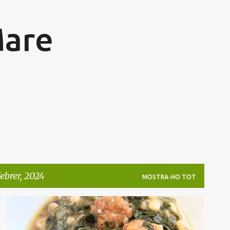
Salta al contingut principal
Mare
ebrer, 2024
MOSTRA-HO TOT
CARN PICADA
ESPINACS
LLEGUM