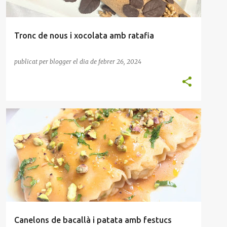
Tronc de nous i xocolata amb ratafia
publicat per
blogger
el dia
de febrer 26, 2024
BACALLÀ
CANELONS
FRUIT SEC
Canelons de bacallà i patata amb festucs