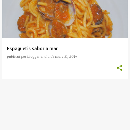
n
t
r
a
d
e
Espaguetis sabor a mar
s
publicat per
blogger
el dia
de març 31, 2014