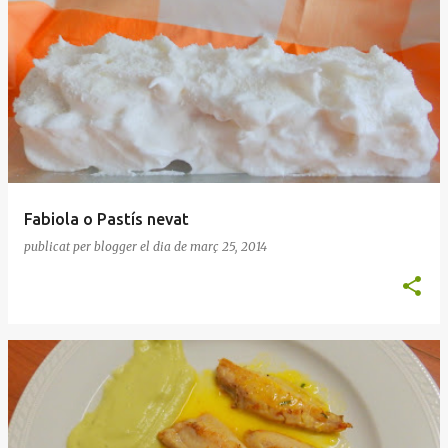
Fabiola o Pastís nevat
publicat per
blogger
el dia
de març 25, 2014