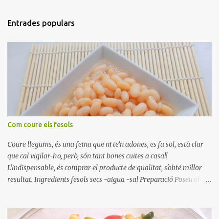
Entrades populars
Com coure els fesols
Coure llegums, és una feina que ni te'n adones, es fa sol, està clar
que cal vigilar-ho, però, són tant bones cuites a casa!!
L'indispensable, és comprar el producte de qualitat, s'obté millor
resultat. Ingredients fesols secs -aigua -sal Preparació Poseu els
fesols a remullar en abundant aigua amb sal, durant 24 hores.
Passades les 24 hores, poseu-les en una olla amb aigua freda,
quan arrenca el bull, canvieu l'aigua bullint, per aigua freda,