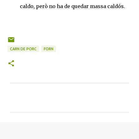
caldo, però no ha de quedar massa caldós.
CARN DE PORC
FORN
C
o
m
e
n
t