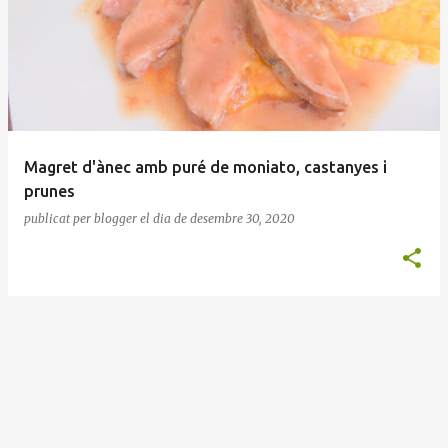
n
t
r
a
d
e
Magret d'ànec amb puré de moniato, castanyes i
s
prunes
publicat per
blogger
el dia
de desembre 30, 2020