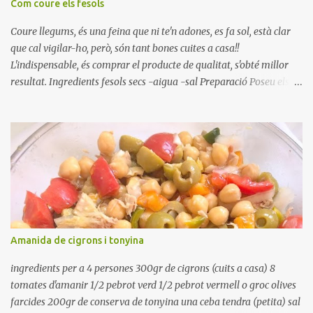
Com coure els fesols
Coure llegums, és una feina que ni te'n adones, es fa sol, està clar
que cal vigilar-ho, però, són tant bones cuites a casa!!
L'indispensable, és comprar el producte de qualitat, s'obté millor
resultat. Ingredients fesols secs -aigua -sal Preparació Poseu els
fesols a remullar en abundant aigua amb sal, durant 24 hores.
Passades les 24 hores, poseu-les en una olla amb aigua freda,
quan arrenca el bull, canvieu l'aigua bullint, per aigua freda,
repetiu dues o tres vegades, abaixeu el foc i atureu la ebullició, dues
o tres vegades afegint aigua freda, han de coure a foc baix, quasi
be, sense bullir i sempre sempre, amb l'olla tapada, entre 1 hora i 1
hora i mitja. Saleu 10 minuts abans de retirar del foc. Heu de veure
vosaltres el moment en que ja estan cuites. Anotacions Deixeu
refredar en la mateixa olla. El caldo de coure els fesols, es pot
Amanida de cigrons i tonyina
utilitzar per una crema o sopa. Ingredientes judias -agua -sal
Preparación Ponga las judías a r...
ingredients per a 4 persones 300gr de cigrons (cuits a casa) 8
tomates d'amanir 1/2 pebrot verd 1/2 pebrot vermell o groc olives
farcides 200gr de conserva de tonyina una ceba tendra (petita) sal