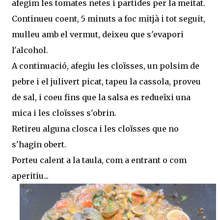
afegim les tomates netes i partides per la meitat.
Continueu coent, 5 minuts a foc mitjà i tot seguit,
mulleu amb el vermut, deixeu que s'evapori
l'alcohol.
A continuació, afegiu les cloïsses, un polsim de
pebre i el julivert picat, tapeu la cassola, proveu
de sal, i coeu fins que la salsa es redueïxi una
mica i les cloïsses s'obrin.
Retireu alguna closca i les cloïsses que no
s'hagin obert.
Porteu calent a la taula, com a entrant o com
aperitiu...