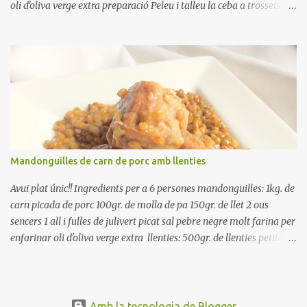
oli d'oliva verge extra preparació Peleu i talleu la ceba a trossets i
poseu-la, en un bol, coberta d'aigua freda. Tapeu amb paper film i
reserveu a la nevera. Renteu els pebrots i talleu-los a trossets.
Renteu les tomates i talleu-les a octaus. Talleu les olives a
rodanxes. Una hora abans de portar a la taula, poseu els cigrons,
ben escorreguts, en un bol, amb la resta d'ingredients: les tomates,
el pebrot, la ceba, (escorreguda), les olives i la tonyina esmicolada.
Amaniu amb sal i oli... bon profit!!
Mandonguilles de carn de porc amb llenties
Avui plat únic!! Ingredients per a 6 persones mandonguilles: 1kg. de
carn picada de porc 100gr. de molla de pa 150gr. de llet 2 ous
sencers 1 all i fulles de julivert picat sal pebre negre molt farina per
enfarinar oli d'oliva verge extra llenties: 500gr. de llenties petites
(pardina) 2 cebes grosses 3 grans d'all 1/2 porro 150cc. de vi blanc
sec brou de verdures o bé aigua Preparació A les llenties pardina,
no els fa falta estar en remull; jo mai les hi poso, la cocció pot durar
entre 40 i 50 minuts. Poseu la carn picada en un bol i barregeu-la
Amb la tecnologia de Blogger