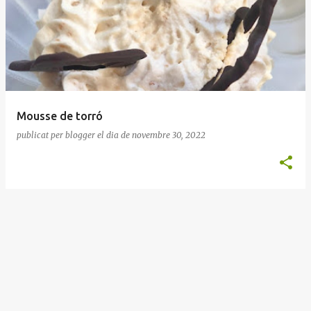
n
t
r
a
d
e
Mousse de torró
s
publicat per
blogger
el dia
de novembre 30, 2022