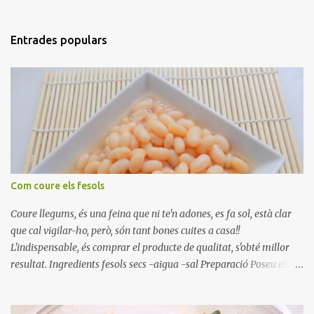
Entrades populars
Com coure els fesols
Coure llegums, és una feina que ni te'n adones, es fa sol, està clar
que cal vigilar-ho, però, són tant bones cuites a casa!!
L'indispensable, és comprar el producte de qualitat, s'obté millor
resultat. Ingredients fesols secs -aigua -sal Preparació Poseu els
fesols a remullar en abundant aigua amb sal, durant 24 hores.
Passades les 24 hores, poseu-les en una olla amb aigua freda,