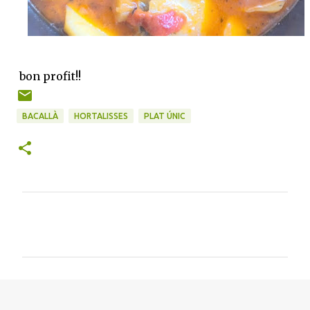
bon profit!!
BACALLÀ
HORTALISSES
PLAT ÚNIC
C
o
m
e
n