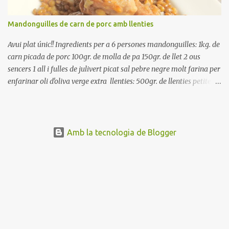
Mandonguilles de carn de porc amb llenties
Avui plat únic!! Ingredients per a 6 persones mandonguilles: 1kg. de
carn picada de porc 100gr. de molla de pa 150gr. de llet 2 ous
sencers 1 all i fulles de julivert picat sal pebre negre molt farina per
enfarinar oli d'oliva verge extra llenties: 500gr. de llenties petites
(pardina) 2 cebes grosses 3 grans d'all 1/2 porro 150cc. de vi blanc
sec brou de verdures o bé aigua Preparació A les llenties pardina,
no els fa falta estar en remull; jo mai les hi poso, la cocció pot durar
entre 40 i 50 minuts. Poseu la carn picada en un bol i barregeu-la
Amb la tecnologia de Blogger
amb la molla estovada en la llet, amb l'all i julivert picats i els ous.
Salpebreu i amasseu be, fins que la carn quedi ben lligada. Deixeu
reposar 4 o 5 hores, en un bol tapat, a la nevera. Feu les
mandonguilles, enfarineu-les... i fregiu amb abundant oli calent,
deixant-les ben daurades. Un cop fregides, poseu-les damunt de
paper de cuina, per absorbir l'excés d'oli... En...