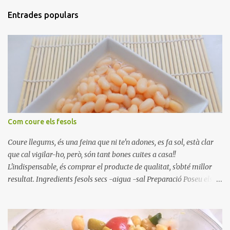
Entrades populars
Com coure els fesols
Coure llegums, és una feina que ni te'n adones, es fa sol, està clar
que cal vigilar-ho, però, són tant bones cuites a casa!!
L'indispensable, és comprar el producte de qualitat, s'obté millor
resultat. Ingredients fesols secs -aigua -sal Preparació Poseu els
fesols a remullar en abundant aigua amb sal, durant 24 hores.
Passades les 24 hores, poseu-les en una olla amb aigua freda,
quan arrenca el bull, canvieu l'aigua bullint, per aigua freda,
repetiu dues o tres vegades, abaixeu el foc i atureu la ebullició, dues