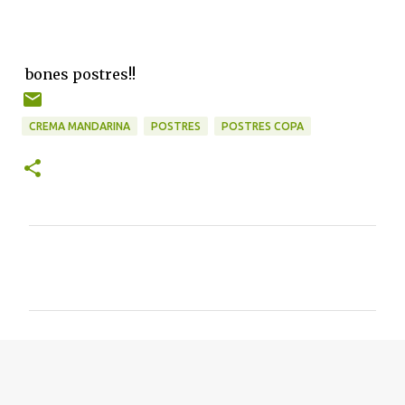
bones postres!!
CREMA MANDARINA
POSTRES
POSTRES COPA
C
o
m
e
n
t