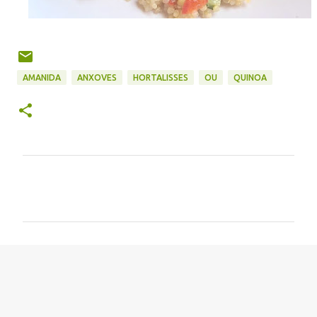
AMANIDA
ANXOVES
HORTALISSES
OU
QUINOA
C
o
m
e
n
t
a
r