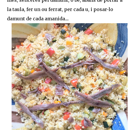
més, senceres pel damunt, o bé, abans de portar a
la taula, fer un ou ferrat, per cada u, i posar-lo
damunt de cada amanida....