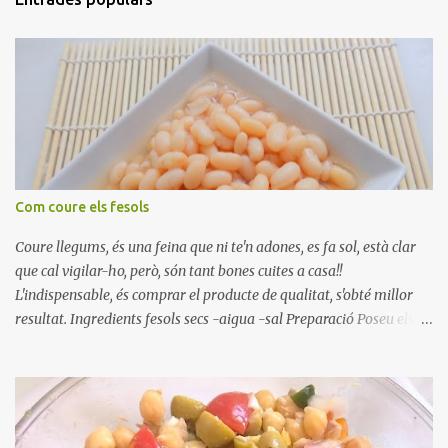
Com coure els fesols
Coure llegums, és una feina que ni te'n adones, es fa sol, està clar
que cal vigilar-ho, però, són tant bones cuites a casa!!
L'indispensable, és comprar el producte de qualitat, s'obté millor
resultat. Ingredients fesols secs -aigua -sal Preparació Poseu els
fesols a remullar en abundant aigua amb sal, durant 24 hores.
Passades les 24 hores, poseu-les en una olla amb aigua freda,
quan arrenca el bull, canvieu l'aigua bullint, per aigua freda,
repetiu dues o tres vegades, abaixeu el foc i atureu la ebullició, dues
o tres vegades afegint aigua freda, han de coure a foc baix, quasi