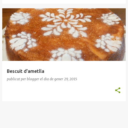
Bescuit d'ametlla
publicat per
blogger
el dia
de gener 29, 2015