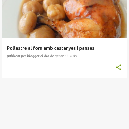
n
t
r
a
d
e
Pollastre al forn amb castanyes i panses
s
publicat per
blogger
el dia
de gener 31, 2015