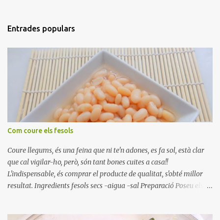
Entrades populars
Com coure els fesols
Coure llegums, és una feina que ni te'n adones, es fa sol, està clar
que cal vigilar-ho, però, són tant bones cuites a casa!!
L'indispensable, és comprar el producte de qualitat, s'obté millor
resultat. Ingredients fesols secs -aigua -sal Preparació Poseu els
fesols a remullar en abundant aigua amb sal, durant 24 hores.
Passades les 24 hores, poseu-les en una olla amb aigua freda,