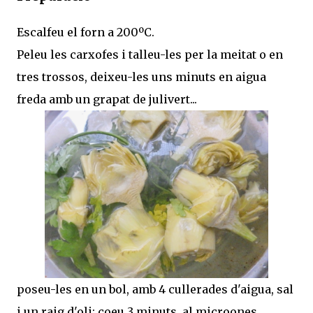
Escalfeu el forn a 200ºC.
Peleu les carxofes i talleu-les per la meitat o en
tres trossos, deixeu-les uns minuts en aigua
freda amb un grapat de julivert...
poseu-les en un bol, amb 4 cullerades d'aigua, sal
i un raig d'oli; coeu 3 minuts, al microones,