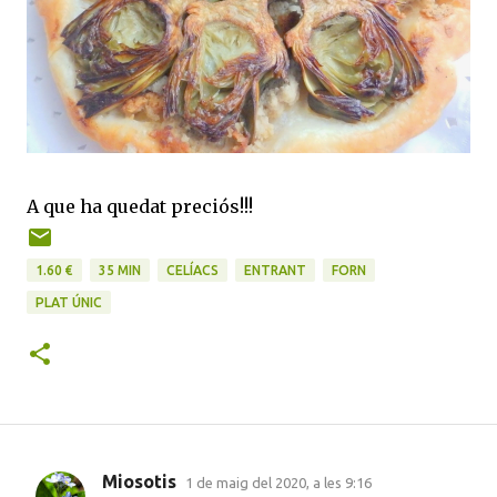
A que ha quedat preciós!!!
1.60 €
35 MIN
CELÍACS
ENTRANT
FORN
PLAT ÚNIC
Miosotis
1 de maig del 2020, a les 9:16
C