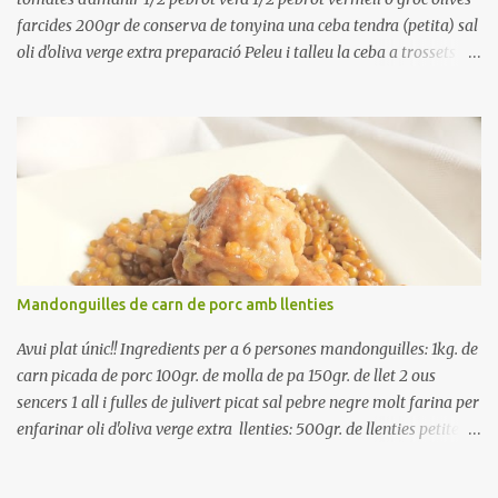
farcides 200gr de conserva de tonyina una ceba tendra (petita) sal
oli d'oliva verge extra preparació Peleu i talleu la ceba a trossets i
poseu-la, en un bol, coberta d'aigua freda. Tapeu amb paper film i
reserveu a la nevera. Renteu els pebrots i talleu-los a trossets.
Renteu les tomates i talleu-les a octaus. Talleu les olives a
rodanxes. Una hora abans de portar a la taula, poseu els cigrons,
ben escorreguts, en un bol, amb la resta d'ingredients: les tomates,
el pebrot, la ceba, (escorreguda), les olives i la tonyina esmicolada.
Amaniu amb sal i oli... bon profit!!
Mandonguilles de carn de porc amb llenties
Avui plat únic!! Ingredients per a 6 persones mandonguilles: 1kg. de
carn picada de porc 100gr. de molla de pa 150gr. de llet 2 ous
sencers 1 all i fulles de julivert picat sal pebre negre molt farina per
enfarinar oli d'oliva verge extra llenties: 500gr. de llenties petites
(pardina) 2 cebes grosses 3 grans d'all 1/2 porro 150cc. de vi blanc
sec brou de verdures o bé aigua Preparació A les llenties pardina,