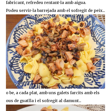
fabricant, refredeu rentant-la amb aigua.
Podeu servir-la barrejada amb el sofregit de peix...
o be, a cada plat, amb uns galets farcits amb els
ous de guatlla i el sofregit al damunt...