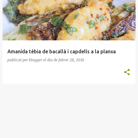
n
t
r
a
d
e
Amanida tèbia de bacallà i capdells a la planxa
s
publicat per
blogger
el dia
de febrer 28, 2018