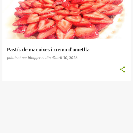
n
t
r
a
d
e
Pastís de maduixes i crema d'ametlla
s
publicat per
blogger
el dia
d’abril 30, 2026