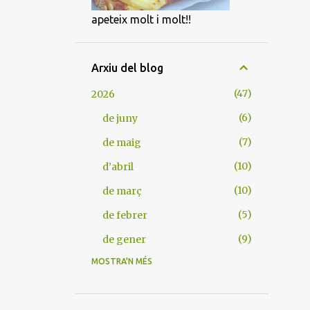
apeteix molt i molt!!
Arxiu del blog
47
2026
6
de juny
7
de maig
10
d’abril
10
de març
5
de febrer
9
de gener
MOSTRA'N MÉS
105
2025
9
de desembre