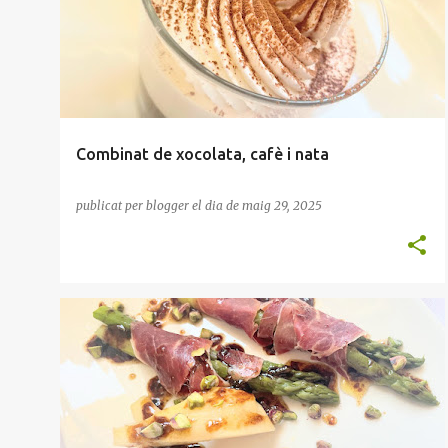
t
r
a
d
e
Combinat de xocolata, cafè i nata
s
publicat per
blogger
el dia
de maig 29, 2025
AMANIDA
ENTRANT
ESPÀRRECS
FESTUCS
+
VINAGRETA