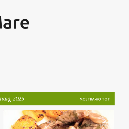
Salta al contingut principal
Mare
 maig, 2025
MOSTRA-HO TOT
AUS
FREGIDORA AIRE
PATATES