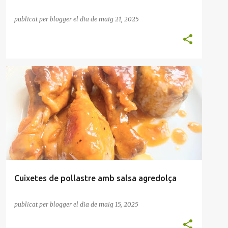
publicat per
blogger
el dia
de maig 21, 2025
ARRÒS
AUS
SALSA AGREDOLÇA
XAMPINYONS
Cuixetes de pollastre amb salsa agredolça
publicat per
blogger
el dia
de maig 15, 2025