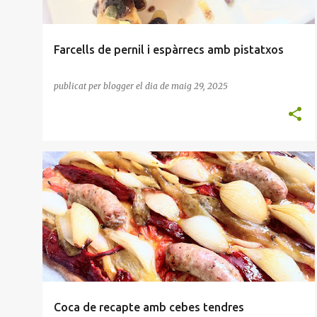
Farcells de pernil i espàrrecs amb pistatxos
publicat per
blogger
el dia
de maig 29, 2025
APERITIU
BERENARS
CARN DE PORC
COCA
ESCALIVADA
FORN
MASSES
+
Coca de recapte amb cebes tendres