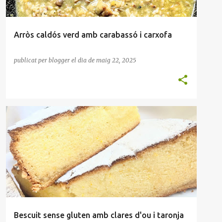
Arròs caldós verd amb carabassó i carxofa
publicat per
blogger
el dia
de maig 22, 2025
AL-LÈRGIES
BESCUIT
CELÍACS
FORN
MASSES
Bescuit sense gluten amb clares d'ou i taronja