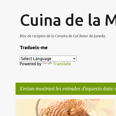
Cuina de la 
Bloc de receptes de la Conxita de Cal Boter de Juneda.
Tradueix-me
Powered by
Translate
S'estan mostrant les entrades d'aquesta data:
E
CAFÈ
POSTRES COPA
XOCOLATA
n