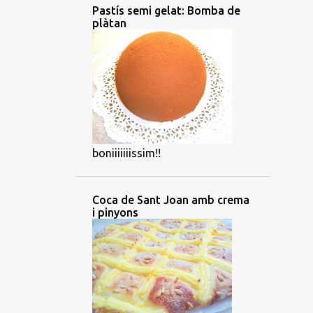
Pastís semi gelat: Bomba de
plàtan
boniiiiiiissim!!
Coca de Sant Joan amb crema
i pinyons