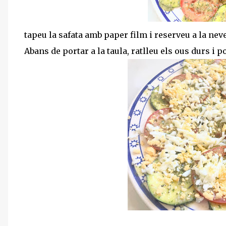
tapeu la safata amb paper film i reserveu a la ne
Abans de portar a la taula, ratlleu els ous durs i