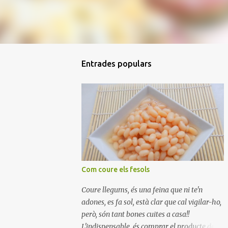
Entrades populars
Com coure els fesols
Coure llegums, és una feina que ni te'n
adones, es fa sol, està clar que cal vigilar-ho,
però, són tant bones cuites a casa!!
L'indispensable, és comprar el producte de