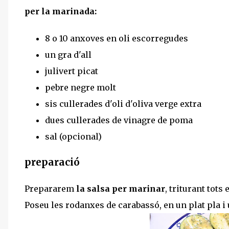
per la marinada:
8 o 10 anxoves en oli escorregudes
un gra d'all
julivert picat
pebre negre molt
sis cullerades d'oli d'oliva verge extra
dues cullerades de vinagre de poma
sal (opcional)
preparació
Prepararem
la salsa per marinar
, triturant tots
Poseu les rodanxes de carabassó, en un plat pla i 