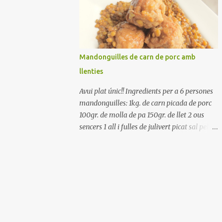
Renteu els pebrots i talleu-los a trossets.
Renteu les tomates i talleu-les a octaus.
Talleu les olives a rodanxes. Una hora abans
de portar a la taula, poseu els cigrons, ben
escorreguts, en un bol, amb la resta
Mandonguilles de carn de porc amb
d'ingredients: les tomates, el pebrot, la ceba,
llenties
(escorreguda), les olives i la tonyina
esmicolada. Amaniu amb sal i oli... bon
Avui plat únic!! Ingredients per a 6 persones
profit!!
mandonguilles: 1kg. de carn picada de porc
100gr. de molla de pa 150gr. de llet 2 ous
sencers 1 all i fulles de julivert picat sal pebre
negre molt farina per enfarinar oli d'oliva
verge extra llenties: 500gr. de llenties petites
(pardina) 2 cebes grosses 3 grans d'all 1/2
porro 150cc. de vi blanc sec brou de verdures
o bé aigua Preparació A les llenties pardina,
no els fa falta estar en remull; jo mai les hi
poso, la cocció pot durar entre 40 i 50