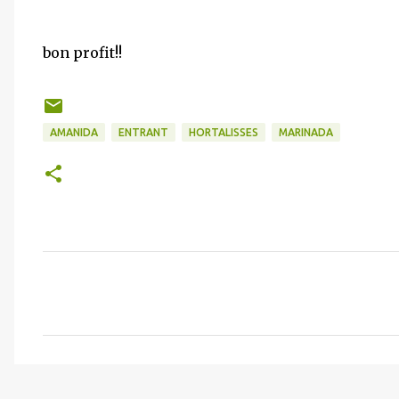
bon profit!!
AMANIDA
ENTRANT
HORTALISSES
MARINADA
C
o
m
e
n