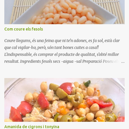
Com coure els fesols
Coure llegums, és una feina que ni te'n adones, es fa sol, està clar
que cal vigilar-ho, però, són tant bones cuites a casa!!
L'indispensable, és comprar el producte de qualitat, s'obté millor
resultat. Ingredients fesols secs -aigua -sal Preparació Poseu els
fesols a remullar en abundant aigua amb sal, durant 24 hores.
Passades les 24 hores, poseu-les en una olla amb aigua freda,
quan arrenca el bull, canvieu l'aigua bullint, per aigua freda,
repetiu dues o tres vegades, abaixeu el foc i atureu la ebullició, dues
o tres vegades afegint aigua freda, han de coure a foc baix, quasi
be, sense bullir i sempre sempre, amb l'olla tapada, entre 1 hora i 1
hora i mitja. Saleu 10 minuts abans de retirar del foc. Heu de veure
vosaltres el moment en que ja estan cuites. Anotacions Deixeu
refredar en la mateixa olla. El caldo de coure els fesols, es pot
Amanida de cigrons i tonyina