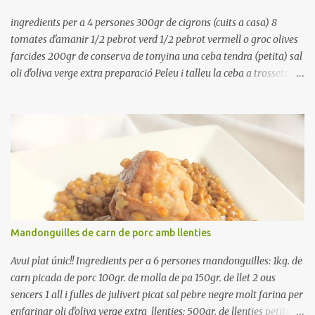
utilitzar per una crema o sopa. Ingredientes judias -agua -sal
Preparación Ponga las judías a r...
ingredients per a 4 persones 300gr de cigrons (cuits a casa) 8
tomates d'amanir 1/2 pebrot verd 1/2 pebrot vermell o groc olives
farcides 200gr de conserva de tonyina una ceba tendra (petita) sal
oli d'oliva verge extra preparació Peleu i talleu la ceba a trossets i
poseu-la, en un bol, coberta d'aigua freda. Tapeu amb paper film i
reserveu a la nevera. Renteu els pebrots i talleu-los a trossets.
Renteu les tomates i talleu-les a octaus. Talleu les olives a
rodanxes. Una hora abans de portar a la taula, poseu els cigrons,
ben escorreguts, en un bol, amb la resta d'ingredients: les tomates,
el pebrot, la ceba, (escorreguda), les olives i la tonyina esmicolada.
Amaniu amb sal i oli... bon profit!!
Mandonguilles de carn de porc amb llenties
Avui plat únic!! Ingredients per a 6 persones mandonguilles: 1kg. de
carn picada de porc 100gr. de molla de pa 150gr. de llet 2 ous
sencers 1 all i fulles de julivert picat sal pebre negre molt farina per
enfarinar oli d'oliva verge extra llenties: 500gr. de llenties petites