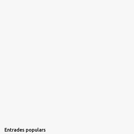
i
s
Entrades populars