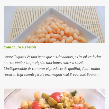
Com coure els fesols
Coure llegums, és una feina que ni te'n adones, es fa sol, està clar
que cal vigilar-ho, però, són tant bones cuites a casa!!
L'indispensable, és comprar el producte de qualitat, s'obté millor
resultat. Ingredients fesols secs -aigua -sal Preparació Poseu els
fesols a remullar en abundant aigua amb sal, durant 24 hores.
Passades les 24 hores, poseu-les en una olla amb aigua freda,
quan arrenca el bull, canvieu l'aigua bullint, per aigua freda,
repetiu dues o tres vegades, abaixeu el foc i atureu la ebullició, dues
o tres vegades afegint aigua freda, han de coure a foc baix, quasi