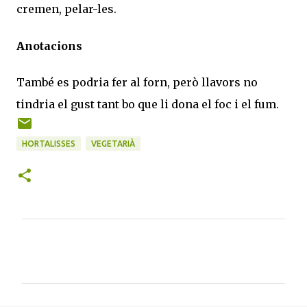
cremen, pelar-les.
Anotacions
També es podria fer al forn, però llavors no
tindria el gust tant bo que li dona el foc i el fum.
HORTALISSES
VEGETARIÀ
C
o
m
e