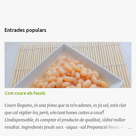
Entrades populars
Com coure els fesols
Coure llegums, és una feina que ni te'n adones, es fa sol, està clar
que cal vigilar-ho, però, són tant bones cuites a casa!!
L'indispensable, és comprar el producte de qualitat, s'obté millor
resultat. Ingredients fesols secs -aigua -sal Preparació Poseu els
fesols a remullar en abundant aigua amb sal, durant 24 hores.