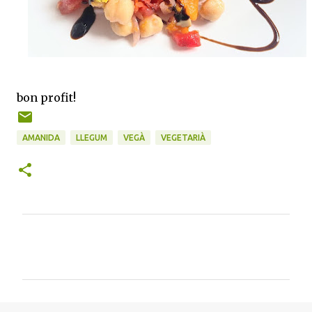
bon profit!
AMANIDA
LLEGUM
VEGÀ
VEGETARIÀ
C
o
m
e