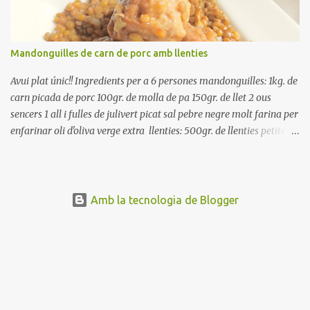
Amaniu amb sal i oli... bon profit!!
Mandonguilles de carn de porc amb llenties
Avui plat únic!! Ingredients per a 6 persones mandonguilles: 1kg. de
carn picada de porc 100gr. de molla de pa 150gr. de llet 2 ous
sencers 1 all i fulles de julivert picat sal pebre negre molt farina per
enfarinar oli d'oliva verge extra llenties: 500gr. de llenties petites
(pardina) 2 cebes grosses 3 grans d'all 1/2 porro 150cc. de vi blanc
sec brou de verdures o bé aigua Preparació A les llenties pardina,
no els fa falta estar en remull; jo mai les hi poso, la cocció pot durar
entre 40 i 50 minuts. Poseu la carn picada en un bol i barregeu-la
Amb la tecnologia de Blogger
amb la molla estovada en la llet, amb l'all i julivert picats i els ous.
Salpebreu i amasseu be, fins que la carn quedi ben lligada. Deixeu
reposar 4 o 5 hores, en un bol tapat, a la nevera. Feu les
mandonguilles, enfarineu-les... i fregiu amb abundant oli calent,
deixant-les ben daurades. Un cop fregides, poseu-les damunt de
paper de cuina, per absorbir l'excés d'oli... En...