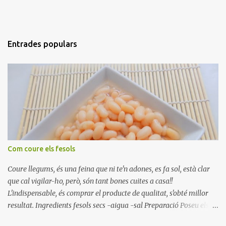
Entrades populars
Com coure els fesols
Coure llegums, és una feina que ni te'n adones, es fa sol, està clar
que cal vigilar-ho, però, són tant bones cuites a casa!!
L'indispensable, és comprar el producte de qualitat, s'obté millor
resultat. Ingredients fesols secs -aigua -sal Preparació Poseu els
fesols a remullar en abundant aigua amb sal, durant 24 hores.