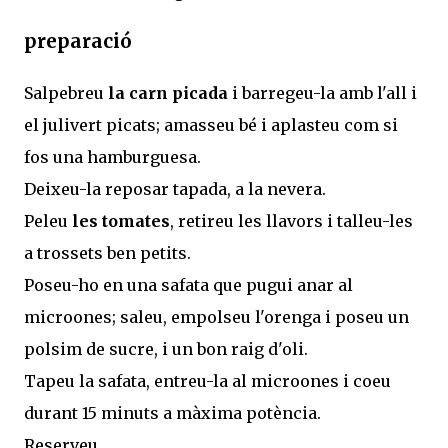
preparació
Salpebreu
la carn picada
i barregeu-la amb l'all i
el julivert picats; amasseu bé i aplasteu com si
fos una hamburguesa.
Deixeu-la reposar tapada, a la nevera.
Peleu
les tomates
, retireu les llavors i talleu-les
a trossets ben petits.
Poseu-ho en una safata que pugui anar al
microones; saleu, empolseu l'orenga i poseu un
polsim de sucre, i un bon raig d'oli.
Tapeu la safata, entreu-la al microones i coeu
durant 15 minuts a màxima potència.
Reserveu...