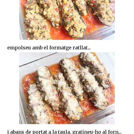
empolseu amb el formatge ratllat...
i abans de portat a la taula, gratineu-ho al forn...