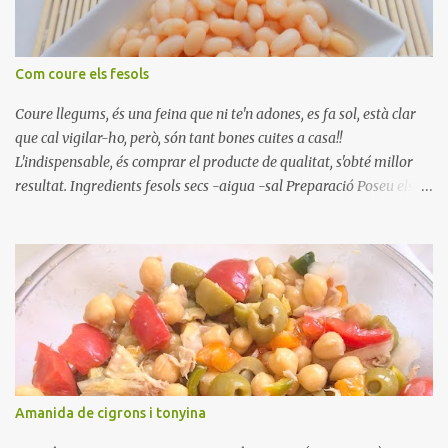
Com coure els fesols
Coure llegums, és una feina que ni te'n adones, es fa sol, està clar
que cal vigilar-ho, però, són tant bones cuites a casa!!
L'indispensable, és comprar el producte de qualitat, s'obté millor
resultat. Ingredients fesols secs -aigua -sal Preparació Poseu els
fesols a remullar en abundant aigua amb sal, durant 24 hores.
Passades les 24 hores, poseu-les en una olla amb aigua freda,
quan arrenca el bull, canvieu l'aigua bullint, per aigua freda,
repetiu dues o tres vegades, abaixeu el foc i atureu la ebullició, dues
o tres vegades afegint aigua freda, han de coure a foc baix, quasi
be, sense bullir i sempre sempre, amb l'olla tapada, entre 1 hora i 1
hora i mitja. Saleu 10 minuts abans de retirar del foc. Heu de veure
vosaltres el moment en que ja estan cuites. Anotacions Deixeu
refredar en la mateixa olla. El caldo de coure els fesols, es pot
Amanida de cigrons i tonyina
utilitzar per una crema o sopa. Ingredientes judias -agua -sal