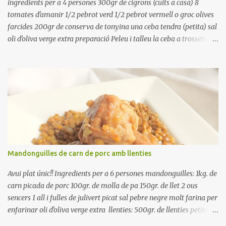
Preparación Ponga las judías a r...
ingredients per a 4 persones 300gr de cigrons (cuits a casa) 8
tomates d'amanir 1/2 pebrot verd 1/2 pebrot vermell o groc olives
farcides 200gr de conserva de tonyina una ceba tendra (petita) sal
oli d'oliva verge extra preparació Peleu i talleu la ceba a trossets i
poseu-la, en un bol, coberta d'aigua freda. Tapeu amb paper film i
reserveu a la nevera. Renteu els pebrots i talleu-los a trossets.
Renteu les tomates i talleu-les a octaus. Talleu les olives a
rodanxes. Una hora abans de portar a la taula, poseu els cigrons,
ben escorreguts, en un bol, amb la resta d'ingredients: les tomates,
el pebrot, la ceba, (escorreguda), les olives i la tonyina esmicolada.
Amaniu amb sal i oli... bon profit!!
Mandonguilles de carn de porc amb llenties
Avui plat únic!! Ingredients per a 6 persones mandonguilles: 1kg. de
carn picada de porc 100gr. de molla de pa 150gr. de llet 2 ous
sencers 1 all i fulles de julivert picat sal pebre negre molt farina per
enfarinar oli d'oliva verge extra llenties: 500gr. de llenties petites
(pardina) 2 cebes grosses 3 grans d'all 1/2 porro 150cc. de vi blanc