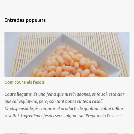
Entrades populars
Com coure els fesols
Coure llegums, és una feina que ni te'n adones, es fa sol, està clar
que cal vigilar-ho, però, són tant bones cuites a casa!!
L'indispensable, és comprar el producte de qualitat, s'obté millor
resultat. Ingredients fesols secs -aigua -sal Preparació Poseu els
fesols a remullar en abundant aigua amb sal, durant 24 hores.
Passades les 24 hores, poseu-les en una olla amb aigua freda,