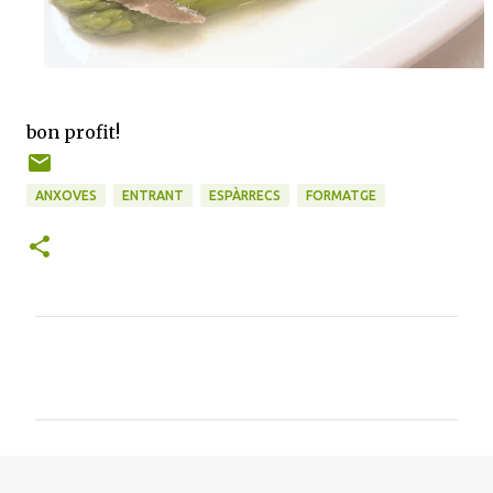
bon profit!
ANXOVES
ENTRANT
ESPÀRRECS
FORMATGE
C
o
m
e
n