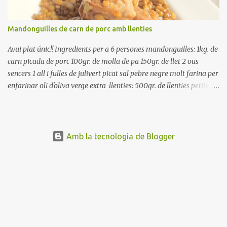
Mandonguilles de carn de porc amb llenties
Avui plat únic!! Ingredients per a 6 persones mandonguilles: 1kg. de
carn picada de porc 100gr. de molla de pa 150gr. de llet 2 ous
sencers 1 all i fulles de julivert picat sal pebre negre molt farina per
enfarinar oli d'oliva verge extra llenties: 500gr. de llenties petites
(pardina) 2 cebes grosses 3 grans d'all 1/2 porro 150cc. de vi blanc
sec brou de verdures o bé aigua Preparació A les llenties pardina,
no els fa falta estar en remull; jo mai les hi poso, la cocció pot durar
entre 40 i 50 minuts. Poseu la carn picada en un bol i barregeu-la
Amb la tecnologia de Blogger
amb la molla estovada en la llet, amb l'all i julivert picats i els ous.
Salpebreu i amasseu be, fins que la carn quedi ben lligada. Deixeu
reposar 4 o 5 hores, en un bol tapat, a la nevera. Feu les
mandonguilles, enfarineu-les... i fregiu amb abundant oli calent,
deixant-les ben daurades. Un cop fregides, poseu-les damunt de
paper de cuina, per absorbir l'excés d'oli... En...