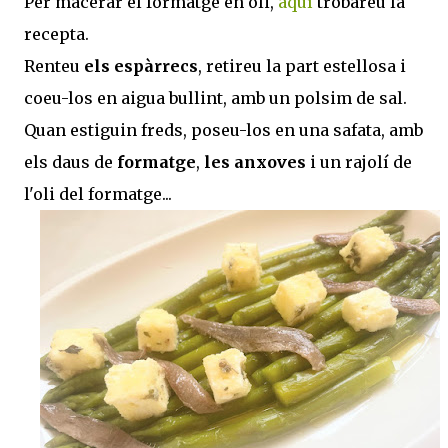
Per macerar el formatge en oli,
aquí
trobareu la
recepta.
Renteu
els espàrrecs
, retireu la part estellosa i
coeu-los en aigua bullint, amb un polsim de sal.
Quan estiguin freds, poseu-los en una safata, amb
els daus de
formatge
,
les anxoves
i un rajolí de
l'oli del formatge...