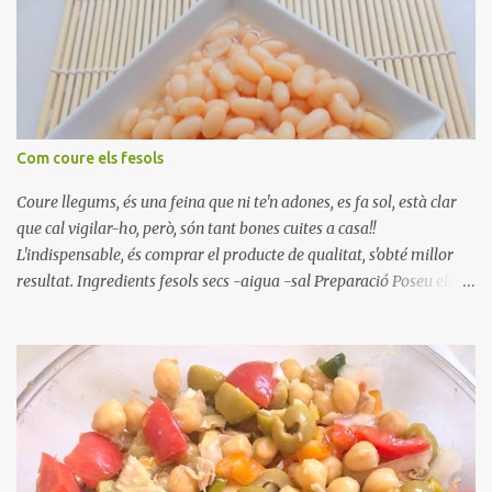
Com coure els fesols
Coure llegums, és una feina que ni te'n adones, es fa sol, està clar
que cal vigilar-ho, però, són tant bones cuites a casa!!
L'indispensable, és comprar el producte de qualitat, s'obté millor
resultat. Ingredients fesols secs -aigua -sal Preparació Poseu els
fesols a remullar en abundant aigua amb sal, durant 24 hores.
Passades les 24 hores, poseu-les en una olla amb aigua freda,
quan arrenca el bull, canvieu l'aigua bullint, per aigua freda,
repetiu dues o tres vegades, abaixeu el foc i atureu la ebullició, dues
o tres vegades afegint aigua freda, han de coure a foc baix, quasi
be, sense bullir i sempre sempre, amb l'olla tapada, entre 1 hora i 1
hora i mitja. Saleu 10 minuts abans de retirar del foc. Heu de veure
vosaltres el moment en que ja estan cuites. Anotacions Deixeu