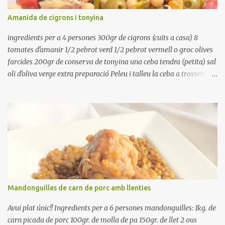
refredar en la mateixa olla. El caldo de coure els fesols, es pot
Amanida de cigrons i tonyina
utilitzar per una crema o sopa. Ingredientes judias -agua -sal
Preparación Ponga las judías a r...
ingredients per a 4 persones 300gr de cigrons (cuits a casa) 8
tomates d'amanir 1/2 pebrot verd 1/2 pebrot vermell o groc olives
farcides 200gr de conserva de tonyina una ceba tendra (petita) sal
oli d'oliva verge extra preparació Peleu i talleu la ceba a trossets i
poseu-la, en un bol, coberta d'aigua freda. Tapeu amb paper film i
reserveu a la nevera. Renteu els pebrots i talleu-los a trossets.
Renteu les tomates i talleu-les a octaus. Talleu les olives a
rodanxes. Una hora abans de portar a la taula, poseu els cigrons,
ben escorreguts, en un bol, amb la resta d'ingredients: les tomates,
el pebrot, la ceba, (escorreguda), les olives i la tonyina esmicolada.
Amaniu amb sal i oli... bon profit!!
Mandonguilles de carn de porc amb llenties
Avui plat únic!! Ingredients per a 6 persones mandonguilles: 1kg. de
carn picada de porc 100gr. de molla de pa 150gr. de llet 2 ous