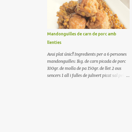
Renteu els pebrots i talleu-los a trossets.
Renteu les tomates i talleu-les a octaus.
Talleu les olives a rodanxes. Una hora abans
de portar a la taula, poseu els cigrons, ben
escorreguts, en un bol, amb la resta
Mandonguilles de carn de porc amb
d'ingredients: les tomates, el pebrot, la ceba,
llenties
(escorreguda), les olives i la tonyina
esmicolada. Amaniu amb sal i oli... bon
Avui plat únic!! Ingredients per a 6 persones
profit!!
mandonguilles: 1kg. de carn picada de porc
100gr. de molla de pa 150gr. de llet 2 ous
sencers 1 all i fulles de julivert picat sal pebre
negre molt farina per enfarinar oli d'oliva
verge extra llenties: 500gr. de llenties petites
(pardina) 2 cebes grosses 3 grans d'all 1/2
porro 150cc. de vi blanc sec brou de verdures
o bé aigua Preparació A les llenties pardina,
no els fa falta estar en remull; jo mai les hi
poso, la cocció pot durar entre 40 i 50