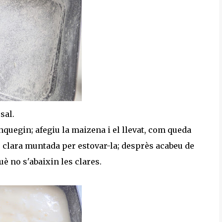
sal.
anquegin; afegiu la maizena i el llevat, com queda
 clara muntada per estovar-la; desprès acabeu de
uè no s'abaixin les clares.