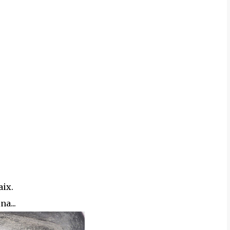
aix.
a...