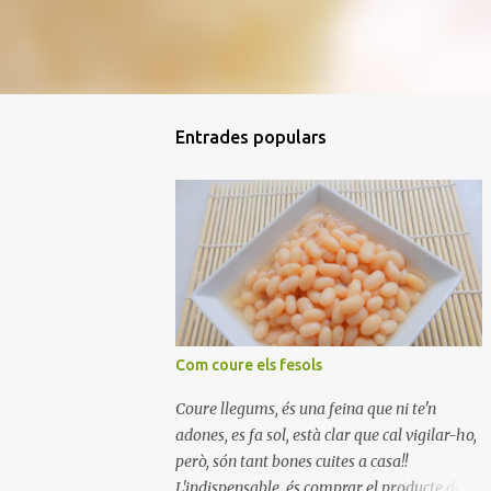
Entrades populars
Com coure els fesols
Coure llegums, és una feina que ni te'n
adones, es fa sol, està clar que cal vigilar-ho,
però, són tant bones cuites a casa!!
L'indispensable, és comprar el producte de