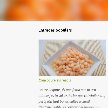
Entrades populars
Com coure els fesols
Coure llegums, és una feina que ni te'n
adones, es fa sol, està clar que cal vigilar-ho,
però, són tant bones cuites a casa!!
L'indispensable, és comprar el producte de