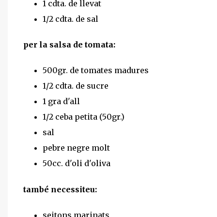
1 cdta. de llevat
1/2 cdta. de sal
per la salsa de tomata:
500gr. de tomates madures
1/2 cdta. de sucre
1 gra d'all
1/2 ceba petita (50gr.)
sal
pebre negre molt
50cc. d'oli d'oliva
també necessiteu:
seitons marinats