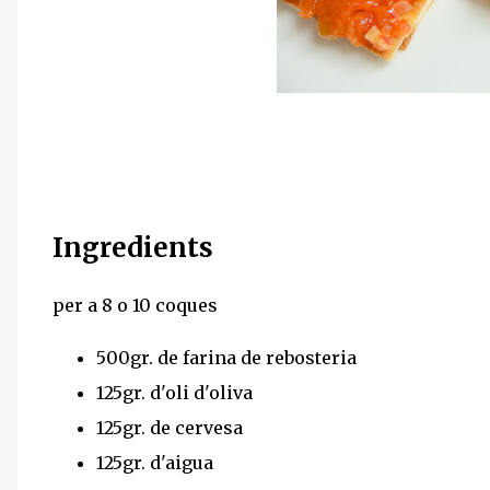
Ingredients
per a 8 o 10 coques
500gr. de farina de rebosteria
125gr. d'oli d'oliva
125gr. de cervesa
125gr. d'aigua