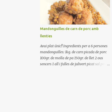
Renteu els pebrots i talleu-los a trossets.
Renteu les tomates i talleu-les a octaus.
Talleu les olives a rodanxes. Una hora abans
de portar a la taula, poseu els cigrons, ben
escorreguts, en un bol, amb la resta
Mandonguilles de carn de porc amb
d'ingredients: les tomates, el pebrot, la ceba,
llenties
(escorreguda), les olives i la tonyina
esmicolada. Amaniu amb sal i oli... bon
Avui plat únic!! Ingredients per a 6 persones
profit!!
mandonguilles: 1kg. de carn picada de porc
100gr. de molla de pa 150gr. de llet 2 ous
sencers 1 all i fulles de julivert picat sal pebre
negre molt farina per enfarinar oli d'oliva
verge extra llenties: 500gr. de llenties petites
(pardina) 2 cebes grosses 3 grans d'all 1/2
porro 150cc. de vi blanc sec brou de verdures
o bé aigua Preparació A les llenties pardina,
no els fa falta estar en remull; jo mai les hi
poso, la cocció pot durar entre 40 i 50