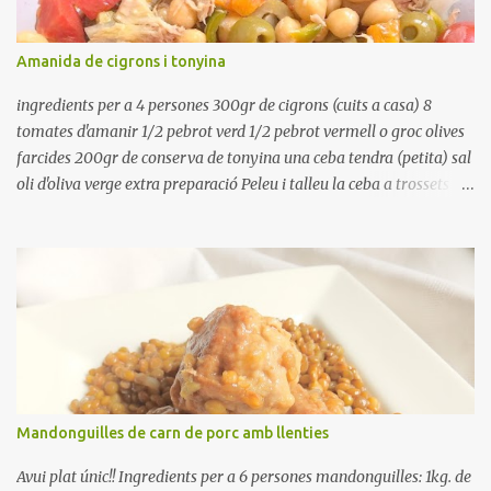
vosaltres el moment en que ja estan cuites. Anotacions Deixeu
refredar en la mateixa olla. El caldo de coure els fesols, es pot
Amanida de cigrons i tonyina
utilitzar per una crema o sopa. Ingredientes judias -agua -sal
Preparación Ponga las judías a r...
ingredients per a 4 persones 300gr de cigrons (cuits a casa) 8
tomates d'amanir 1/2 pebrot verd 1/2 pebrot vermell o groc olives
farcides 200gr de conserva de tonyina una ceba tendra (petita) sal
oli d'oliva verge extra preparació Peleu i talleu la ceba a trossets i
poseu-la, en un bol, coberta d'aigua freda. Tapeu amb paper film i
reserveu a la nevera. Renteu els pebrots i talleu-los a trossets.
Renteu les tomates i talleu-les a octaus. Talleu les olives a
rodanxes. Una hora abans de portar a la taula, poseu els cigrons,
ben escorreguts, en un bol, amb la resta d'ingredients: les tomates,
el pebrot, la ceba, (escorreguda), les olives i la tonyina esmicolada.
Amaniu amb sal i oli... bon profit!!
Mandonguilles de carn de porc amb llenties
Avui plat únic!! Ingredients per a 6 persones mandonguilles: 1kg. de