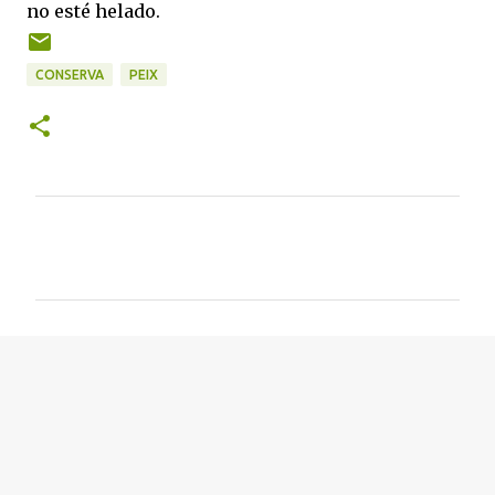
no esté helado.
CONSERVA
PEIX
C
o
m
e
n
t
a
r
i