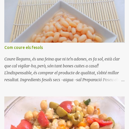
Com coure els fesols
Coure llegums, és una feina que ni te'n adones, es fa sol, està clar
que cal vigilar-ho, però, són tant bones cuites a casa!!
L'indispensable, és comprar el producte de qualitat, s'obté millor
resultat. Ingredients fesols secs -aigua -sal Preparació Poseu els
fesols a remullar en abundant aigua amb sal, durant 24 hores.
Passades les 24 hores, poseu-les en una olla amb aigua freda,
quan arrenca el bull, canvieu l'aigua bullint, per aigua freda,
repetiu dues o tres vegades, abaixeu el foc i atureu la ebullició, dues
o tres vegades afegint aigua freda, han de coure a foc baix, quasi
be, sense bullir i sempre sempre, amb l'olla tapada, entre 1 hora i 1
hora i mitja. Saleu 10 minuts abans de retirar del foc. Heu de veure