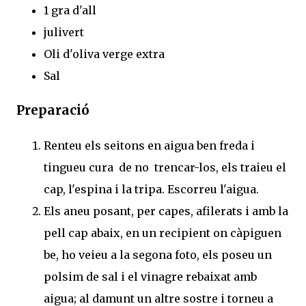
1 gra d'all
julivert
Oli d'oliva verge extra
Sal
Preparació
Renteu els seitons en aigua ben freda i
tingueu cura de no trencar-los, els traieu el
cap, l'espina i la tripa. Escorreu l'aigua.
Els aneu posant, per capes, afilerats i amb la
pell cap abaix, en un recipient on càpiguen
be, ho veieu a la segona foto, els poseu un
polsim de sal i el vinagre rebaixat amb
aigua; al damunt un altre sostre i torneu a