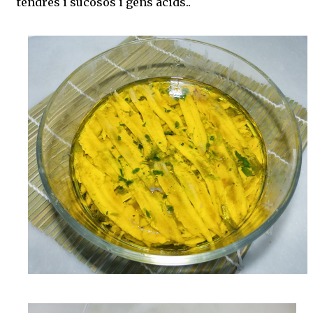
tendres i sucosos i gens àcids..