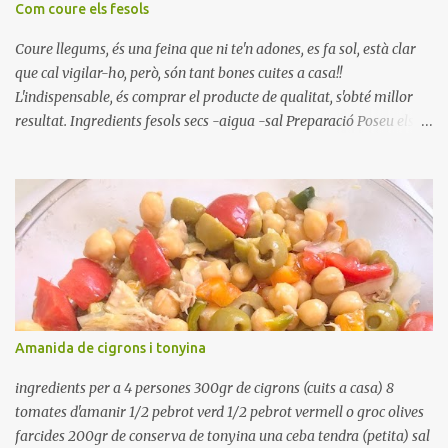
Com coure els fesols
Coure llegums, és una feina que ni te'n adones, es fa sol, està clar
que cal vigilar-ho, però, són tant bones cuites a casa!!
L'indispensable, és comprar el producte de qualitat, s'obté millor
resultat. Ingredients fesols secs -aigua -sal Preparació Poseu els
fesols a remullar en abundant aigua amb sal, durant 24 hores.
Passades les 24 hores, poseu-les en una olla amb aigua freda,
quan arrenca el bull, canvieu l'aigua bullint, per aigua freda,
repetiu dues o tres vegades, abaixeu el foc i atureu la ebullició, dues
o tres vegades afegint aigua freda, han de coure a foc baix, quasi
be, sense bullir i sempre sempre, amb l'olla tapada, entre 1 hora i 1
hora i mitja. Saleu 10 minuts abans de retirar del foc. Heu de veure
vosaltres el moment en que ja estan cuites. Anotacions Deixeu
refredar en la mateixa olla. El caldo de coure els fesols, es pot
Amanida de cigrons i tonyina
utilitzar per una crema o sopa. Ingredientes judias -agua -sal
Preparación Ponga las judías a r...
ingredients per a 4 persones 300gr de cigrons (cuits a casa) 8
tomates d'amanir 1/2 pebrot verd 1/2 pebrot vermell o groc olives
farcides 200gr de conserva de tonyina una ceba tendra (petita) sal