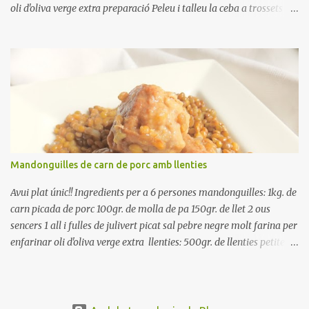
oli d'oliva verge extra preparació Peleu i talleu la ceba a trossets i
poseu-la, en un bol, coberta d'aigua freda. Tapeu amb paper film i
reserveu a la nevera. Renteu els pebrots i talleu-los a trossets.
Renteu les tomates i talleu-les a octaus. Talleu les olives a
rodanxes. Una hora abans de portar a la taula, poseu els cigrons,
ben escorreguts, en un bol, amb la resta d'ingredients: les tomates,
el pebrot, la ceba, (escorreguda), les olives i la tonyina esmicolada.
Amaniu amb sal i oli... bon profit!!
Mandonguilles de carn de porc amb llenties
Avui plat únic!! Ingredients per a 6 persones mandonguilles: 1kg. de
carn picada de porc 100gr. de molla de pa 150gr. de llet 2 ous
sencers 1 all i fulles de julivert picat sal pebre negre molt farina per
enfarinar oli d'oliva verge extra llenties: 500gr. de llenties petites
(pardina) 2 cebes grosses 3 grans d'all 1/2 porro 150cc. de vi blanc
sec brou de verdures o bé aigua Preparació A les llenties pardina,
no els fa falta estar en remull; jo mai les hi poso, la cocció pot durar
entre 40 i 50 minuts. Poseu la carn picada en un bol i barregeu-la