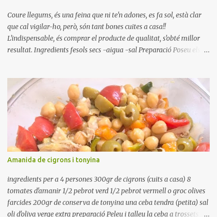
Coure llegums, és una feina que ni te'n adones, es fa sol, està clar
que cal vigilar-ho, però, són tant bones cuites a casa!!
L'indispensable, és comprar el producte de qualitat, s'obté millor
resultat. Ingredients fesols secs -aigua -sal Preparació Poseu els
fesols a remullar en abundant aigua amb sal, durant 24 hores.
Passades les 24 hores, poseu-les en una olla amb aigua freda,
quan arrenca el bull, canvieu l'aigua bullint, per aigua freda,
repetiu dues o tres vegades, abaixeu el foc i atureu la ebullició, dues
o tres vegades afegint aigua freda, han de coure a foc baix, quasi
be, sense bullir i sempre sempre, amb l'olla tapada, entre 1 hora i 1
hora i mitja. Saleu 10 minuts abans de retirar del foc. Heu de veure
vosaltres el moment en que ja estan cuites. Anotacions Deixeu
refredar en la mateixa olla. El caldo de coure els fesols, es pot
Amanida de cigrons i tonyina
utilitzar per una crema o sopa. Ingredientes judias -agua -sal
Preparación Ponga las judías a r...
ingredients per a 4 persones 300gr de cigrons (cuits a casa) 8
tomates d'amanir 1/2 pebrot verd 1/2 pebrot vermell o groc olives
farcides 200gr de conserva de tonyina una ceba tendra (petita) sal
oli d'oliva verge extra preparació Peleu i talleu la ceba a trossets i