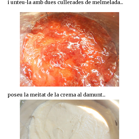
i unteu-la amb dues cullerades de melmelada...
poseu la meitat de la crema al damunt...