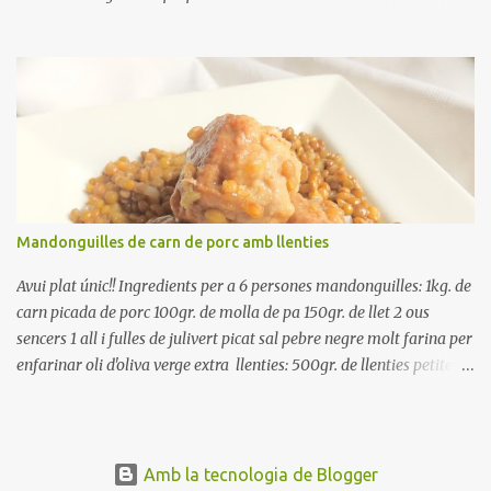
poseu-la, en un bol, coberta d'aigua freda. Tapeu amb paper film i
reserveu a la nevera. Renteu els pebrots i talleu-los a trossets.
Renteu les tomates i talleu-les a octaus. Talleu les olives a
rodanxes. Una hora abans de portar a la taula, poseu els cigrons,
ben escorreguts, en un bol, amb la resta d'ingredients: les tomates,
el pebrot, la ceba, (escorreguda), les olives i la tonyina esmicolada.
Amaniu amb sal i oli... bon profit!!
Mandonguilles de carn de porc amb llenties
Avui plat únic!! Ingredients per a 6 persones mandonguilles: 1kg. de
carn picada de porc 100gr. de molla de pa 150gr. de llet 2 ous
sencers 1 all i fulles de julivert picat sal pebre negre molt farina per
enfarinar oli d'oliva verge extra llenties: 500gr. de llenties petites
(pardina) 2 cebes grosses 3 grans d'all 1/2 porro 150cc. de vi blanc
sec brou de verdures o bé aigua Preparació A les llenties pardina,
no els fa falta estar en remull; jo mai les hi poso, la cocció pot durar
entre 40 i 50 minuts. Poseu la carn picada en un bol i barregeu-la
Amb la tecnologia de Blogger