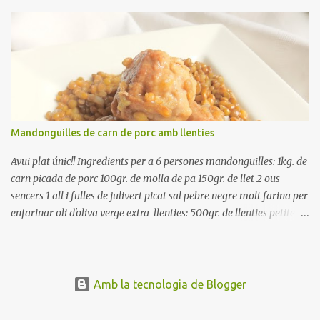
reserveu a la nevera. Renteu els pebrots i talleu-los a trossets.
Renteu les tomates i talleu-les a octaus. Talleu les olives a
rodanxes. Una hora abans de portar a la taula, poseu els cigrons,
ben escorreguts, en un bol, amb la resta d'ingredients: les tomates,
el pebrot, la ceba, (escorreguda), les olives i la tonyina esmicolada.
Amaniu amb sal i oli... bon profit!!
Mandonguilles de carn de porc amb llenties
Avui plat únic!! Ingredients per a 6 persones mandonguilles: 1kg. de
carn picada de porc 100gr. de molla de pa 150gr. de llet 2 ous
sencers 1 all i fulles de julivert picat sal pebre negre molt farina per
enfarinar oli d'oliva verge extra llenties: 500gr. de llenties petites
(pardina) 2 cebes grosses 3 grans d'all 1/2 porro 150cc. de vi blanc
sec brou de verdures o bé aigua Preparació A les llenties pardina,
no els fa falta estar en remull; jo mai les hi poso, la cocció pot durar
entre 40 i 50 minuts. Poseu la carn picada en un bol i barregeu-la
Amb la tecnologia de Blogger
amb la molla estovada en la llet, amb l'all i julivert picats i els ous.
Salpebreu i amasseu be, fins que la carn quedi ben lligada. Deixeu