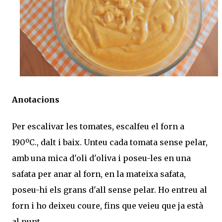
Anotacions
Per escalivar les tomates, escalfeu el forn a
190ºC., dalt i baix. Unteu cada tomata sense pelar,
amb una mica d'oli d'oliva i poseu-les en una
safata per anar al forn, en la mateixa safata,
poseu-hi els grans d'all sense pelar. Ho entreu al
forn i ho deixeu coure, fins que veieu que ja està
al punt.