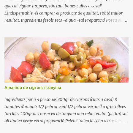
que cal vigilar-ho, però, són tant bones cuites a casa!!
L'indispensable, és comprar el producte de qualitat, s'obté millor
resultat. Ingredients fesols secs -aigua -sal Preparació Poseu els
fesols a remullar en abundant aigua amb sal, durant 24 hores.
Passades les 24 hores, poseu-les en una olla amb aigua freda,
quan arrenca el bull, canvieu l'aigua bullint, per aigua freda,
repetiu dues o tres vegades, abaixeu el foc i atureu la ebullició, dues
o tres vegades afegint aigua freda, han de coure a foc baix, quasi
be, sense bullir i sempre sempre, amb l'olla tapada, entre 1 hora i 1
hora i mitja. Saleu 10 minuts abans de retirar del foc. Heu de veure
vosaltres el moment en que ja estan cuites. Anotacions Deixeu
refredar en la mateixa olla. El caldo de coure els fesols, es pot
Amanida de cigrons i tonyina
utilitzar per una crema o sopa. Ingredientes judias -agua -sal
Preparación Ponga las judías a r...
ingredients per a 4 persones 300gr de cigrons (cuits a casa) 8
tomates d'amanir 1/2 pebrot verd 1/2 pebrot vermell o groc olives
farcides 200gr de conserva de tonyina una ceba tendra (petita) sal
oli d'oliva verge extra preparació Peleu i talleu la ceba a trossets i
poseu-la, en un bol, coberta d'aigua freda. Tapeu amb paper film i