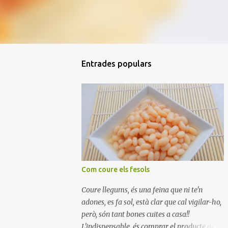
Entrades populars
Com coure els fesols
Coure llegums, és una feina que ni te'n
adones, es fa sol, està clar que cal vigilar-ho,
però, són tant bones cuites a casa!!
L'indispensable, és comprar el producte de