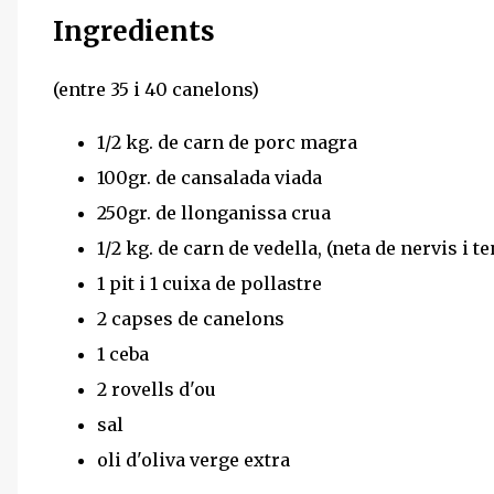
Ingredients
(entre 35 i 40 canelons)
1/2 kg. de carn de porc magra
100gr. de cansalada viada
250gr. de llonganissa crua
1/2 kg. de carn de vedella, (neta de nervis i 
1 pit i 1 cuixa de pollastre
2 capses de canelons
1 ceba
2 rovells d'ou
sal
oli d'oliva verge extra