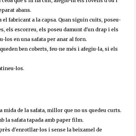
 ceba que s'hi ha cuit, afegiu-hi els rovells d'ou i
eparat abans.
 el fabricant a la capsa. Quan siguin cuits, poseu-
s, els escorreu, els poseu damunt d'un drap i els
-los en una safata per anar al forn.
queden ben coberts, feu-ne més i afegiu-la, si els
tineu-los.
 mida de la safata, millor que no us quedeu curts.
mb la safata tapada amb paper film.
rès d'enrotllar-los i sense la beixamel de