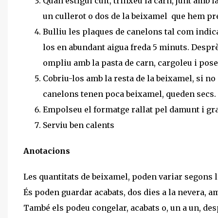
Quan estigui cuit, trinxeu la carn, junt amb la
un cullerot o dos de la beixamel que hem pr
Bulliu les plaques de canelons tal com indica
los en abundant aigua freda 5 minuts. Desprè
ompliu amb la pasta de carn, cargoleu i poseu
Cobriu-los amb la resta de la beixamel, si no 
canelons tenen poca beixamel, queden secs.
Empolseu el formatge rallat pel damunt i gra
Serviu ben calents
Anotacions
Les quantitats de beixamel, poden variar segons la
És poden guardar acabats, dos dies a la nevera, a
També els podeu congelar, acabats o, un a un, desp