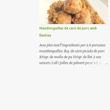
Renteu els pebrots i talleu-los a trossets.
Renteu les tomates i talleu-les a octaus.
Talleu les olives a rodanxes. Una hora abans
de portar a la taula, poseu els cigrons, ben
escorreguts, en un bol, amb la resta
Mandonguilles de carn de porc amb
d'ingredients: les tomates, el pebrot, la ceba,
llenties
(escorreguda), les olives i la tonyina
esmicolada. Amaniu amb sal i oli... bon
Avui plat únic!! Ingredients per a 6 persones
profit!!
mandonguilles: 1kg. de carn picada de porc
100gr. de molla de pa 150gr. de llet 2 ous
sencers 1 all i fulles de julivert picat sal pebre
negre molt farina per enfarinar oli d'oliva
verge extra llenties: 500gr. de llenties petites
(pardina) 2 cebes grosses 3 grans d'all 1/2
porro 150cc. de vi blanc sec brou de verdures
o bé aigua Preparació A les llenties pardina,
no els fa falta estar en remull; jo mai les hi
poso, la cocció pot durar entre 40 i 50