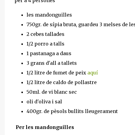
per a 4 persones
les mandonguilles
750gr. de sípia bruta, guardeu 3 melses de le
2 cebes tallades
1/2 porro a talls
1 pastanaga a daus
3 grans d'all a tallets
1/2 litre de fumet de peix
aquí
1/2 litre de caldo de pollastre
50ml. de vi blanc sec
oli d'oliva i sal
400gr. de pèsols bullits lleugerament
Per les mandonguilles