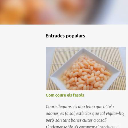
Entrades populars
Com coure els fesols
Coure llegums, és una feina que ni te'n
adones, es fa sol, està clar que cal vigilar-ho,
però, són tant bones cuites a casa!!
L'indispensable, és comprar el producte de