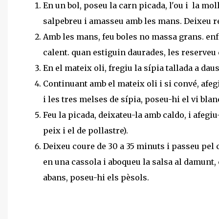
En un bol, poseu la carn picada, l'ou i la mo
salpebreu i amasseu amb les mans. Deixeu r
Amb les mans, feu boles no massa grans. enfa
calent. quan estiguin daurades, les reserveu
En el mateix oli, fregiu la sípia tallada a dau
Continuant amb el mateix oli i si convé, afegiu
i les tres melses de sípia, poseu-hi el vi bla
Feu la picada, deixateu-la amb caldo, i afegiu-
peix i el de pollastre).
Deixeu coure de 30 a 35 minuts i passeu pel 
en una cassola i aboqueu la salsa al damunt, 
abans, poseu-hi els pèsols.