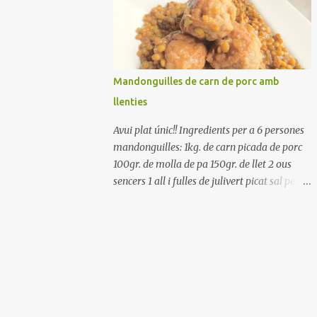
Renteu els pebrots i talleu-los a trossets.
Renteu les tomates i talleu-les a octaus.
Talleu les olives a rodanxes. Una hora abans
de portar a la taula, poseu els cigrons, ben
escorreguts, en un bol, amb la resta
Mandonguilles de carn de porc amb
d'ingredients: les tomates, el pebrot, la ceba,
llenties
(escorreguda), les olives i la tonyina
esmicolada. Amaniu amb sal i oli... bon
Avui plat únic!! Ingredients per a 6 persones
profit!!
mandonguilles: 1kg. de carn picada de porc
100gr. de molla de pa 150gr. de llet 2 ous
sencers 1 all i fulles de julivert picat sal pebre
negre molt farina per enfarinar oli d'oliva
verge extra llenties: 500gr. de llenties petites
(pardina) 2 cebes grosses 3 grans d'all 1/2
porro 150cc. de vi blanc sec brou de verdures
o bé aigua Preparació A les llenties pardina,
no els fa falta estar en remull; jo mai les hi
poso, la cocció pot durar entre 40 i 50