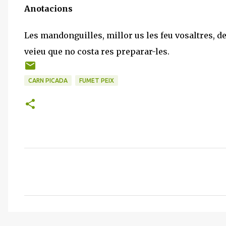
Anotacions
Les mandonguilles, millor us les feu vosaltres, de
veieu que no costa res preparar-les.
CARN PICADA
FUMET PEIX
C
o
m
e
n