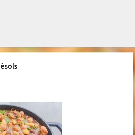
Salta al contingut principal
pèsols