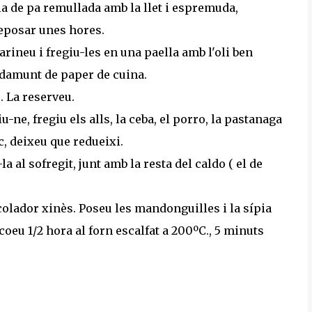
lla de pa remullada amb la llet i espremuda,
eposar unes hores.
rineu i fregiu-les en una paella amb l'oli ben
 damunt de paper de cuina.
s. La reserveu.
-ne, fregiu els alls, la ceba, el porro, la pastanaga
nc, deixeu que redueixi.
la al sofregit, junt amb la resta del caldo ( el de
colador xinès. Poseu les mandonguilles i la sípia
coeu 1/2 hora al forn escalfat a 200ºC., 5 minuts