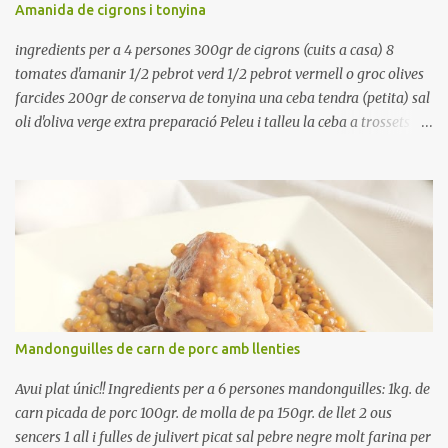
Amanida de cigrons i tonyina
utilitzar per una crema o sopa. Ingredientes judias -agua -sal
Preparación Ponga las judías a r...
ingredients per a 4 persones 300gr de cigrons (cuits a casa) 8
tomates d'amanir 1/2 pebrot verd 1/2 pebrot vermell o groc olives
farcides 200gr de conserva de tonyina una ceba tendra (petita) sal
oli d'oliva verge extra preparació Peleu i talleu la ceba a trossets i
poseu-la, en un bol, coberta d'aigua freda. Tapeu amb paper film i
reserveu a la nevera. Renteu els pebrots i talleu-los a trossets.
Renteu les tomates i talleu-les a octaus. Talleu les olives a
rodanxes. Una hora abans de portar a la taula, poseu els cigrons,
ben escorreguts, en un bol, amb la resta d'ingredients: les tomates,
el pebrot, la ceba, (escorreguda), les olives i la tonyina esmicolada.
Amaniu amb sal i oli... bon profit!!
Mandonguilles de carn de porc amb llenties
Avui plat únic!! Ingredients per a 6 persones mandonguilles: 1kg. de
carn picada de porc 100gr. de molla de pa 150gr. de llet 2 ous
sencers 1 all i fulles de julivert picat sal pebre negre molt farina per