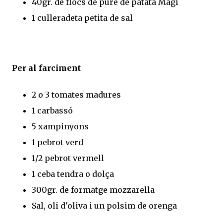
40gr. de flocs de puré de patata Magi
1 culleradeta petita de sal
Per al farciment
2 o 3 tomates madures
1 carbassó
5 xampinyons
1 pebrot verd
1/2 pebrot vermell
1 ceba tendra o dolça
300gr. de formatge mozzarella
Sal, oli d'oliva i un polsim de orenga