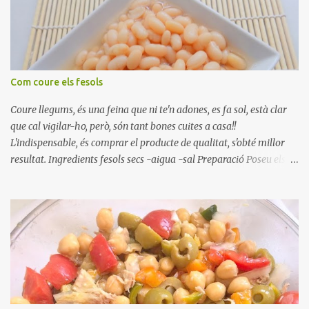
Com coure els fesols
Coure llegums, és una feina que ni te'n adones, es fa sol, està clar
que cal vigilar-ho, però, són tant bones cuites a casa!!
L'indispensable, és comprar el producte de qualitat, s'obté millor
resultat. Ingredients fesols secs -aigua -sal Preparació Poseu els
fesols a remullar en abundant aigua amb sal, durant 24 hores.
Passades les 24 hores, poseu-les en una olla amb aigua freda,
quan arrenca el bull, canvieu l'aigua bullint, per aigua freda,
repetiu dues o tres vegades, abaixeu el foc i atureu la ebullició, dues
o tres vegades afegint aigua freda, han de coure a foc baix, quasi
be, sense bullir i sempre sempre, amb l'olla tapada, entre 1 hora i 1
hora i mitja. Saleu 10 minuts abans de retirar del foc. Heu de veure
vosaltres el moment en que ja estan cuites. Anotacions Deixeu
refredar en la mateixa olla. El caldo de coure els fesols, es pot