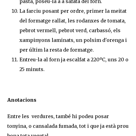
pasta, poseu-la a a safata del forn.
La farciu posant per ordre, primer la meitat
del formatge rallat, les rodanxes de tomata,
pebrot vermell, pebrot verd, carbassó, els
xampinyons laminats, un polsim d'orenga i
per últim la resta de formatge.
Entreu-la al forn ja escalfat a 220ºC, uns 20 o
25 minuts.
Anotacions
Entre les verdures, també hi podeu posar
tonyina, o cansalada fumada, tot i que ja està prou
bona tota vegetal.