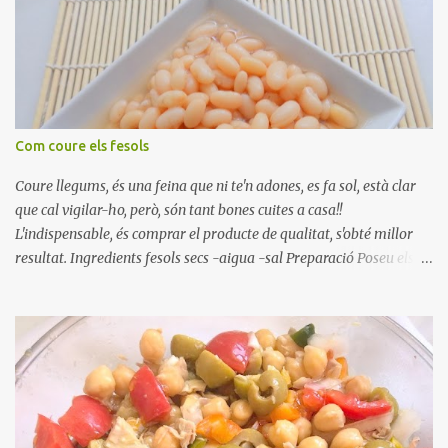
Com coure els fesols
Coure llegums, és una feina que ni te'n adones, es fa sol, està clar
que cal vigilar-ho, però, són tant bones cuites a casa!!
L'indispensable, és comprar el producte de qualitat, s'obté millor
resultat. Ingredients fesols secs -aigua -sal Preparació Poseu els
fesols a remullar en abundant aigua amb sal, durant 24 hores.
Passades les 24 hores, poseu-les en una olla amb aigua freda,
quan arrenca el bull, canvieu l'aigua bullint, per aigua freda,
repetiu dues o tres vegades, abaixeu el foc i atureu la ebullició, dues
o tres vegades afegint aigua freda, han de coure a foc baix, quasi
be, sense bullir i sempre sempre, amb l'olla tapada, entre 1 hora i 1
hora i mitja. Saleu 10 minuts abans de retirar del foc. Heu de veure