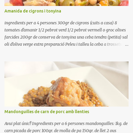
vosaltres el moment en que ja estan cuites. Anotacions Deixeu
refredar en la mateixa olla. El caldo de coure els fesols, es pot
Amanida de cigrons i tonyina
utilitzar per una crema o sopa. Ingredientes judias -agua -sal
Preparación Ponga las judías a r...
ingredients per a 4 persones 300gr de cigrons (cuits a casa) 8
tomates d'amanir 1/2 pebrot verd 1/2 pebrot vermell o groc olives
farcides 200gr de conserva de tonyina una ceba tendra (petita) sal
oli d'oliva verge extra preparació Peleu i talleu la ceba a trossets i
poseu-la, en un bol, coberta d'aigua freda. Tapeu amb paper film i
reserveu a la nevera. Renteu els pebrots i talleu-los a trossets.
Renteu les tomates i talleu-les a octaus. Talleu les olives a
rodanxes. Una hora abans de portar a la taula, poseu els cigrons,
ben escorreguts, en un bol, amb la resta d'ingredients: les tomates,
el pebrot, la ceba, (escorreguda), les olives i la tonyina esmicolada.
Amaniu amb sal i oli... bon profit!!
Mandonguilles de carn de porc amb llenties
Avui plat únic!! Ingredients per a 6 persones mandonguilles: 1kg. de
carn picada de porc 100gr. de molla de pa 150gr. de llet 2 ous