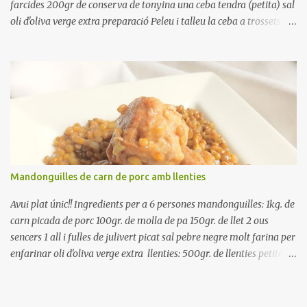
farcides 200gr de conserva de tonyina una ceba tendra (petita) sal
oli d'oliva verge extra preparació Peleu i talleu la ceba a trossets i
poseu-la, en un bol, coberta d'aigua freda. Tapeu amb paper film i
reserveu a la nevera. Renteu els pebrots i talleu-los a trossets.
Renteu les tomates i talleu-les a octaus. Talleu les olives a
rodanxes. Una hora abans de portar a la taula, poseu els cigrons,
ben escorreguts, en un bol, amb la resta d'ingredients: les tomates,
el pebrot, la ceba, (escorreguda), les olives i la tonyina esmicolada.
Amaniu amb sal i oli... bon profit!!
Mandonguilles de carn de porc amb llenties
Avui plat únic!! Ingredients per a 6 persones mandonguilles: 1kg. de
carn picada de porc 100gr. de molla de pa 150gr. de llet 2 ous
sencers 1 all i fulles de julivert picat sal pebre negre molt farina per
enfarinar oli d'oliva verge extra llenties: 500gr. de llenties petites
(pardina) 2 cebes grosses 3 grans d'all 1/2 porro 150cc. de vi blanc
sec brou de verdures o bé aigua Preparació A les llenties pardina,
no els fa falta estar en remull; jo mai les hi poso, la cocció pot durar