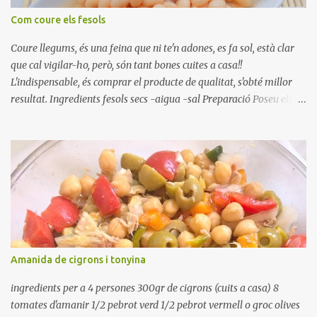
Com coure els fesols
Coure llegums, és una feina que ni te'n adones, es fa sol, està clar
que cal vigilar-ho, però, són tant bones cuites a casa!!
L'indispensable, és comprar el producte de qualitat, s'obté millor
resultat. Ingredients fesols secs -aigua -sal Preparació Poseu els
fesols a remullar en abundant aigua amb sal, durant 24 hores.
Passades les 24 hores, poseu-les en una olla amb aigua freda,
quan arrenca el bull, canvieu l'aigua bullint, per aigua freda,
repetiu dues o tres vegades, abaixeu el foc i atureu la ebullició, dues
o tres vegades afegint aigua freda, han de coure a foc baix, quasi
be, sense bullir i sempre sempre, amb l'olla tapada, entre 1 hora i 1
hora i mitja. Saleu 10 minuts abans de retirar del foc. Heu de veure
vosaltres el moment en que ja estan cuites. Anotacions Deixeu
refredar en la mateixa olla. El caldo de coure els fesols, es pot
Amanida de cigrons i tonyina
utilitzar per una crema o sopa. Ingredientes judias -agua -sal
Preparación Ponga las judías a r...
ingredients per a 4 persones 300gr de cigrons (cuits a casa) 8
tomates d'amanir 1/2 pebrot verd 1/2 pebrot vermell o groc olives